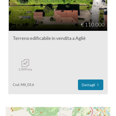
3
€ 110.000
4
Terreno edificabile in vendita a Agliè
5
5+
2.899 mq
Camere
minime
Cod. MX_03.6
Dettagli
Qualsiasi
1