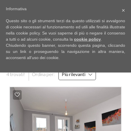
Informativa
×
Codice
IT
Questo sito o gli strumenti terzi da questo utilizzati si avvalgono
EN
di cookie necessari al funzionamento ed utili alle finalità illustrate
nella cookie policy. Se vuoi saperne di più o negare il consenso
a tutti o ad alcuni cookie, consulta la
cookie policy
.
Contratto
Chiudendo questo banner, scorrendo questa pagina, cliccando
HOME
RISULTATI DELLA RICERCA
su un link o proseguendo la navigazione in altra maniera,
acconsenti all’uso dei cookie.
Qualsiasi
CHI
4 trovati!
Ordina per:
Più rilevanti
SIAMO
Vendita
IMMOBILI
Affitto
SERVIZI
Scegli
dove
DICONO
cercare