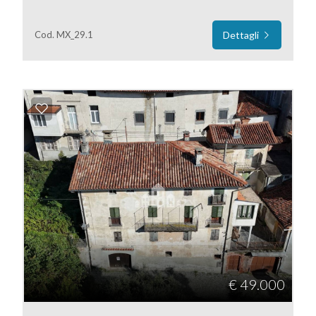
mq
Cod. MX_29.1
Dettagli
Locali
minimi
Qualsiasi
1
2
€ 49.000
3