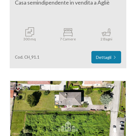
Casa semindipendente in vendita a Agliè
4
5
300 mq
7 Camere
2 Bagni
5+
Cod. CH_91.1
Dettagli
Bagni
minimi
Qualsiasi
1
2