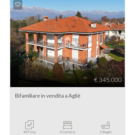
Commerciali
Industriali
Terreni
Prezzo
€ 345.000
Bifamiliare in vendita a Agliè
Totale
407 mq
4 Camere
5 Bagni