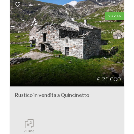
Commerciali
NOVITÀ
Industriali
Terreni
Prezzo
€ 25.000
Rustico in vendita a Quincinetto
Totale
60 mq