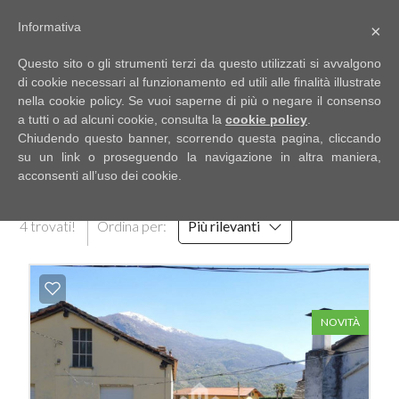
Informativa
×
Codice
IT
Questo sito o gli strumenti terzi da questo utilizzati si avvalgono
EN
di cookie necessari al funzionamento ed utili alle finalità illustrate
nella cookie policy. Se vuoi saperne di più o negare il consenso
a tutti o ad alcuni cookie, consulta la
cookie policy
.
Contratto
Chiudendo questo banner, scorrendo questa pagina, cliccando
HOME
RISULTATI DELLA RICERCA
su un link o proseguendo la navigazione in altra maniera,
acconsenti all’uso dei cookie.
Qualsiasi
CHI
4 trovati!
Ordina per:
Più rilevanti
SIAMO
Vendita
IMMOBILI
Affitto
NOVITÀ
SERVIZI
Scegli
dove
DICONO
cercare