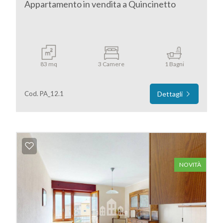
Appartamento in vendita a Quincinetto
4
5
83 mq
3 Camere
1 Bagni
5+
Cod. PA_12.1
Dettagli
Bagni
minimi
Qualsiasi
NOVITÀ
1
2