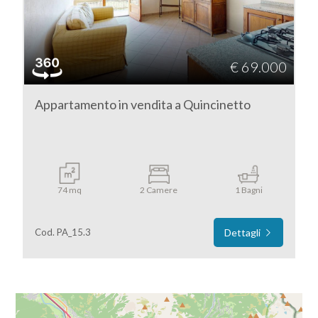
3
€ 69.000
4
Appartamento in vendita a Quincinetto
5
5+
74 mq
2 Camere
1 Bagni
Camere
minime
Cod. PA_15.3
Dettagli
Qualsiasi
1