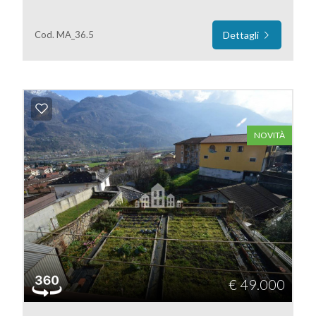
mq
Cod. MA_36.5
Dettagli
Locali
NOVITÀ
minimi
Qualsiasi
1
2
€ 49.000
3