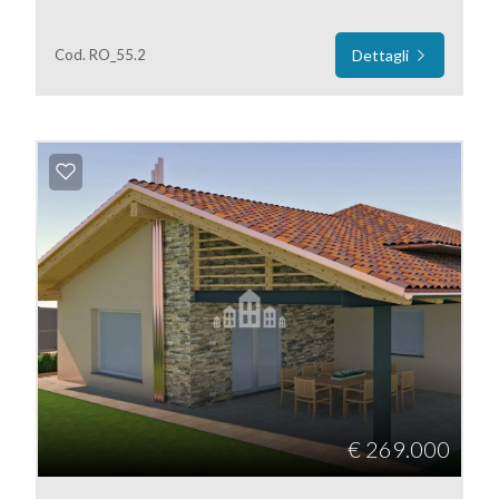
mq
Cod. RO_55.2
Dettagli
Locali
minimi
Qualsiasi
1
2
€ 269.000
3