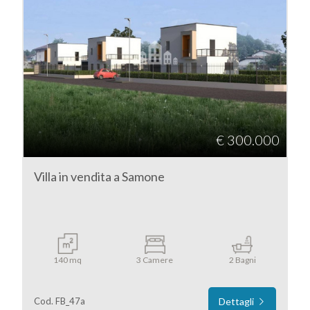
€ 300.000
Villa in vendita a Samone
140 mq
3 Camere
2 Bagni
Cod. FB_47a
Dettagli