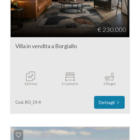
3
€ 230.000
4
Villa in vendita a Borgiallo
5
5+
120 mq
2 Camere
2 Bagni
Camere
minime
Cod. RO_19.4
Dettagli
Qualsiasi
1