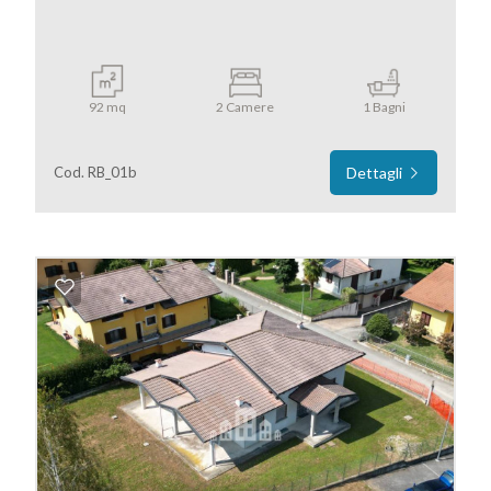
92 mq
2 Camere
1 Bagni
Cod. RB_01b
Dettagli