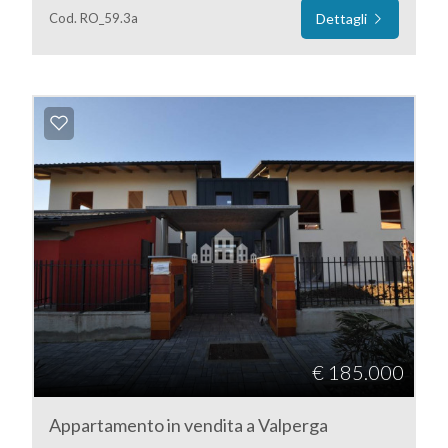
Giardino
Cod. RO_59.3a
Dettagli
Posto auto/Box
Balcone/Terrazzo
Ascensore
Arredato
Nuova costruzione
Lusso
€ 185.000
Appartamento in vendita a Valperga