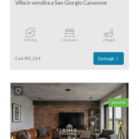
Villa in vendita a San Giorgio Canavese
4
5
147 mq
2 Camere
2 Bagni
5+
Cod. RO_12.4
Dettagli
Bagni
minimi
Qualsiasi
NOVITÀ
1
2