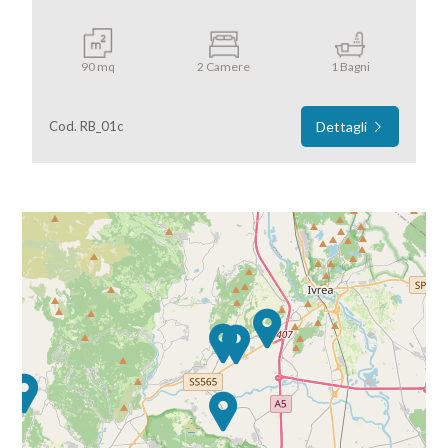
90 mq
2 Camere
1 Bagni
Cod. RB_01c
Dettagli