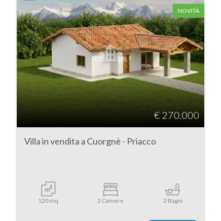
NOVITÀ
2
3
4
5
€ 270.000
5+
Villa in vendita a Cuorgnè - Priacco
Altre
opzioni
-
multiscelta
120 mq
2 Camere
2 Bagni