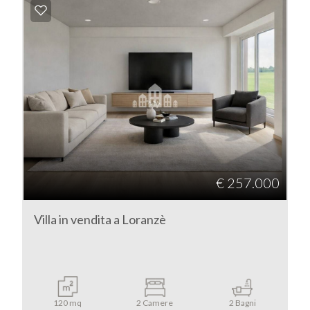
Commerciali
Industriali
Terreni
Prezzo
€ 257.000
Villa in vendita a Loranzè
Totale
120 mq
2 Camere
2 Bagni