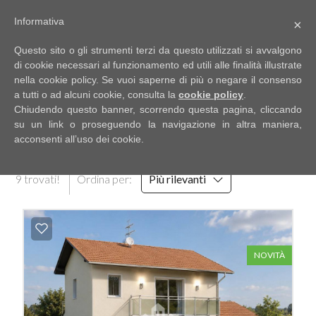
Informativa
×
Codice
IT
Questo sito o gli strumenti terzi da questo utilizzati si avvalgono
EN
di cookie necessari al funzionamento ed utili alle finalità illustrate
nella cookie policy. Se vuoi saperne di più o negare il consenso
a tutti o ad alcuni cookie, consulta la
cookie policy
.
Contratto
Chiudendo questo banner, scorrendo questa pagina, cliccando
HOME
RISULTATI DELLA RICERCA
su un link o proseguendo la navigazione in altra maniera,
acconsenti all’uso dei cookie.
Qualsiasi
CHI
9 trovati!
Ordina per:
Più rilevanti
SIAMO
Vendita
IMMOBILI
Affitto
NOVITÀ
SERVIZI
Scegli
dove
DICONO
cercare