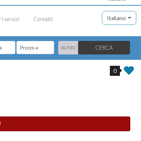
Italiano
ri servizi
Contatti
CERCA
ALTRO
0
!