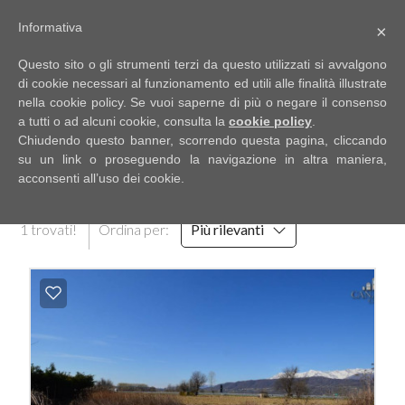
Informativa
×
Codice
IT
Questo sito o gli strumenti terzi da questo utilizzati si avvalgono
EN
di cookie necessari al funzionamento ed utili alle finalità illustrate
nella cookie policy. Se vuoi saperne di più o negare il consenso
a tutti o ad alcuni cookie, consulta la
cookie policy
.
Contratto
Chiudendo questo banner, scorrendo questa pagina, cliccando
HOME
RISULTATI DELLA RICERCA
su un link o proseguendo la navigazione in altra maniera,
acconsenti all’uso dei cookie.
Qualsiasi
CHI
1 trovati!
Ordina per:
Più rilevanti
SIAMO
Vendita
IMMOBILI
Affitto
SERVIZI
Scegli
dove
DICONO
cercare