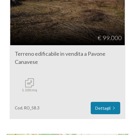
DI
Torino
NOI
Pavone Canavese
I
€ 99.000
NOSTRI
Terreno edificabile in vendita a Pavone
SERVIZI
Canavese
CONTATTI
Tipologia
-
1.100 mq
multiscelta
Cod. RO_58.3
Dettagli
Qualsiasi
Residenziali