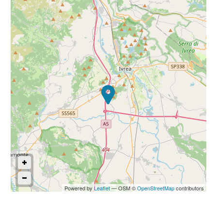
Commerciali
Industriali
Terreni
Prezzo
Powered by
Leaflet
— OSM ©
OpenStreetMap
contributors
Totale