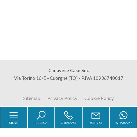
mq
Locali
minimi
Canavese Case Snc
Via Torino 16/E - Cuorgnè (TO) - P.IVA 10936740017
Qualsiasi
Sitemap
Privacy Policy
Cookie Policy
1
2
MENU
RICERCA
CHIAMACI
SCRIVICI
WHATSAPP
Copyright © 2026 - Powered by
Gestim
3