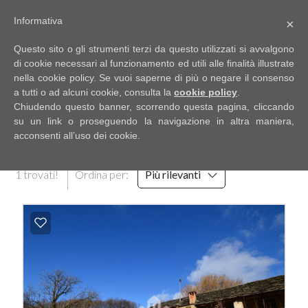
Informativa
×
Codice
IT
Questo sito o gli strumenti terzi da questo utilizzati si avvalgono
EN
di cookie necessari al funzionamento ed utili alle finalità illustrate
nella cookie policy. Se vuoi saperne di più o negare il consenso
a tutti o ad alcuni cookie, consulta la
cookie policy
.
Contratto
Chiudendo questo banner, scorrendo questa pagina, cliccando
HOME
RISULTATI DELLA RICERCA
su un link o proseguendo la navigazione in altra maniera,
acconsenti all’uso dei cookie.
Qualsiasi
CHI
1 trovati!
Ordina per:
Più rilevanti
SIAMO
Vendita
IMMOBILI
Affitto
SERVIZI
Scegli
dove
DICONO
cercare