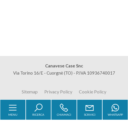
mq
Locali
minimi
Canavese Case Snc
Via Torino 16/E - Cuorgnè (TO) - P.IVA 10936740017
Qualsiasi
Sitemap
Privacy Policy
Cookie Policy
1
2
MENU
RICERCA
CHIAMACI
SCRIVICI
WHATSAPP
Copyright © 2026 - Powered by
Gestim
3