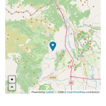
Commerciali
Industriali
Terreni
Prezzo
Powered by
Leaflet
— OSM ©
OpenStreetMap
contributors
Totale