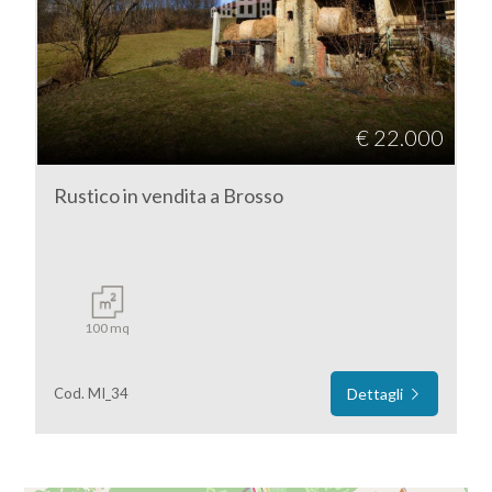
DI
Torino
NOI
Brosso
I
€ 22.000
NOSTRI
Rustico in vendita a Brosso
SERVIZI
CONTATTI
Tipologia
-
100 mq
multiscelta
Cod. MI_34
Dettagli
Qualsiasi
Residenziali