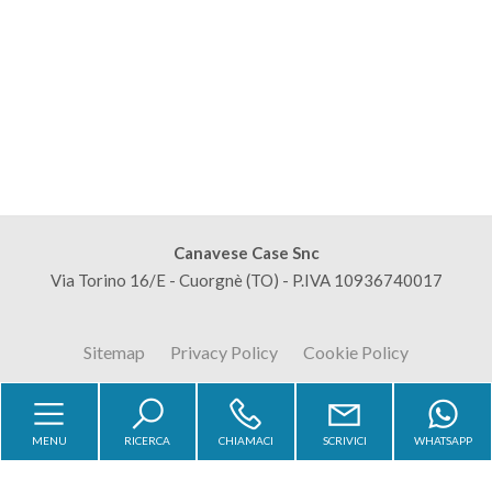
mq
Locali
minimi
Canavese Case Snc
Via Torino 16/E - Cuorgnè (TO) - P.IVA 10936740017
Qualsiasi
Sitemap
Privacy Policy
Cookie Policy
1
2
MENU
RICERCA
CHIAMACI
SCRIVICI
WHATSAPP
Copyright © 2026 - Powered by
Gestim
3