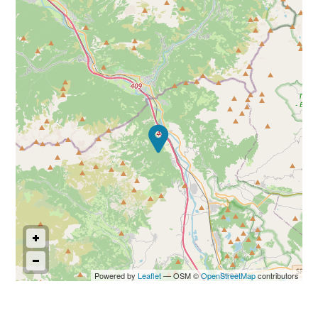
Commerciali
Industriali
Terreni
Prezzo
Powered by
Leaflet
— OSM ©
OpenStreetMap
contributors
Totale