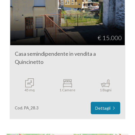
DI
Torino
NOI
Quincinetto
I
€ 15.000
NOSTRI
Casa semindipendente in vendita a
SERVIZI
Quincinetto
CONTATTI
Tipologia
-
45 mq
1 Camere
1 Bagni
multiscelta
Cod. PA_28.3
Dettagli
Qualsiasi
Residenziali