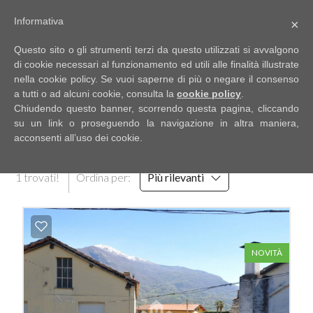
Informativa
×
Codice
IT
Questo sito o gli strumenti terzi da questo utilizzati si avvalgono
EN
di cookie necessari al funzionamento ed utili alle finalità illustrate
nella cookie policy. Se vuoi saperne di più o negare il consenso
a tutti o ad alcuni cookie, consulta la
cookie policy
.
Contratto
Chiudendo questo banner, scorrendo questa pagina, cliccando
HOME
RISULTATI DELLA RICERCA
su un link o proseguendo la navigazione in altra maniera,
acconsenti all’uso dei cookie.
Qualsiasi
CHI
1 trovati!
Ordina per:
Più rilevanti
SIAMO
Vendita
IMMOBILI
Affitto
NOVITÀ
SERVIZI
Scegli
dove
DICONO
cercare