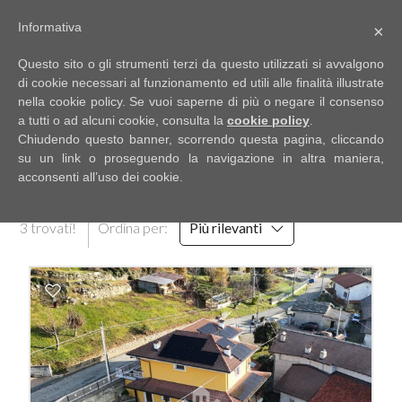
Informativa
×
Codice
IT
Questo sito o gli strumenti terzi da questo utilizzati si avvalgono
EN
di cookie necessari al funzionamento ed utili alle finalità illustrate
nella cookie policy. Se vuoi saperne di più o negare il consenso
a tutti o ad alcuni cookie, consulta la
cookie policy
.
Contratto
Chiudendo questo banner, scorrendo questa pagina, cliccando
HOME
RISULTATI DELLA RICERCA
su un link o proseguendo la navigazione in altra maniera,
acconsenti all’uso dei cookie.
Qualsiasi
CHI
3 trovati!
Ordina per:
Più rilevanti
SIAMO
Vendita
IMMOBILI
Affitto
SERVIZI
Scegli
dove
DICONO
cercare