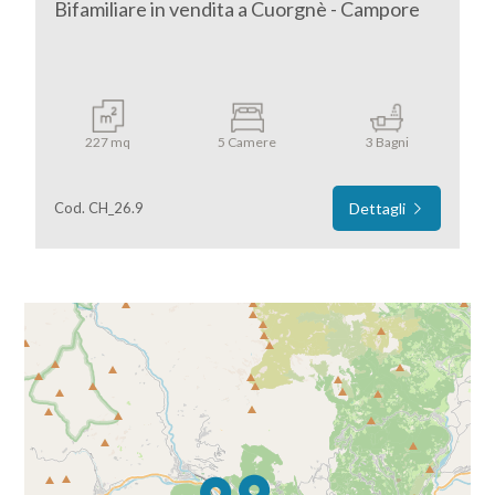
Bifamiliare in vendita a Cuorgnè - Campore
4
5
227 mq
5 Camere
3 Bagni
5+
Cod. CH_26.9
Dettagli
Bagni
minimi
Qualsiasi
1
2