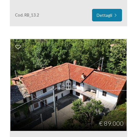
mq
Cod. RB_13.2
Dettagli
Locali
minimi
Qualsiasi
1
2
€ 89.000
3