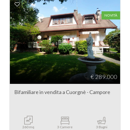
Commerciali
NOVITÀ
Industriali
Terreni
Prezzo
€ 289.000
Bifamiliare in vendita a Cuorgnè - Campore
Totale
260 mq
3 Camere
3 Bagni