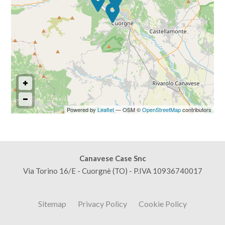
3
4
5
5+
Powered by
Leaflet
— OSM ©
OpenStreetMap
contributors
Camere
minime
Canavese Case Snc
Via Torino 16/E - Cuorgnè (TO) - P.IVA 10936740017
Qualsiasi
Sitemap
Privacy Policy
Cookie Policy
1