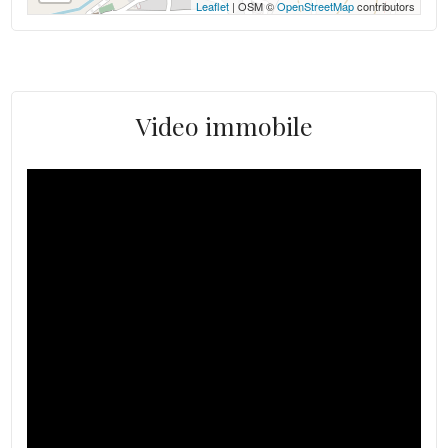
Leaflet
| OSM ©
OpenStreetMap
contributors
Video immobile