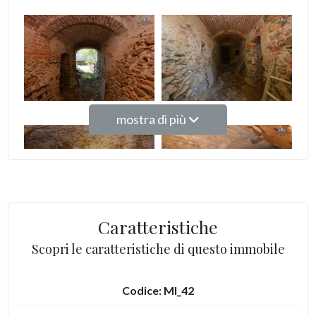
4
5
5+
mostra di più
Bagni
minimi
Caratteristiche
Qualsiasi
Scopri le caratteristiche di questo immobile
1
Codice: MI_42
2