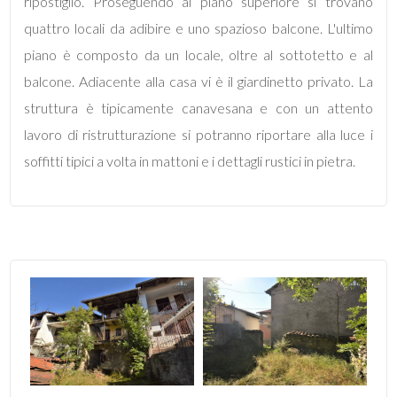
mq
ripostiglio. Proseguendo al piano superiore si trovano
quattro locali da adibire e uno spazioso balcone. L'ultimo
piano è composto da un locale, oltre al sottotetto e al
balcone. Adiacente alla casa vi è il giardinetto privato. La
struttura è tipicamente canavesana e con un attento
lavoro di ristrutturazione si potranno riportare alla luce i
soffitti tipici a volta in mattoni e i dettagli rustici in pietra.
Locali
minimi
Qualsiasi
1
2
3