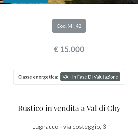
DI
Provincia
NOI
Cod. MI_42
Comune
I
€ 15.000
NOSTRI
SERVIZI
Classe energetica
:
VA - In Fase Di Valutazione
CONTATTI
Tipologia
-
multiscelta
Rustico in vendita a Val di Chy
Qualsiasi
Lugnacco - via costeggio, 3
Residenziali