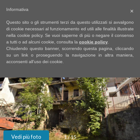
Informativa
×
Codice
IT
Questo sito o gli strumenti terzi da questo utilizzati si avvalgono
EN
di cookie necessari al funzionamento ed utili alle finalità illustrate
nella cookie policy. Se vuoi saperne di più o negare il consenso
a tutti o ad alcuni cookie, consulta la
cookie policy
.
Contratto
Chiudendo questo banner, scorrendo questa pagina, cliccando
HOME
su un link o proseguendo la navigazione in altra maniera,
acconsenti all’uso dei cookie.
Qualsiasi
CHI
SIAMO
Vendita
IMMOBILI
Affitto
SERVIZI
Scegli
dove
DICONO
Vedi più foto
1
/
15
cercare