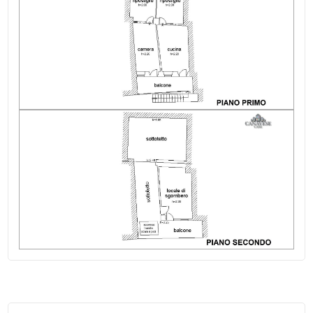
Indip su lati: 2
Giardino
Ristrutturazione: 1994: tetto
Posto auto/Box
Stato del tetto: ripassato
Balcone/Terrazzo
Spese Riscaldamento/anno: Nd autonomo
Spese Condominiali/anno: NO
Ascensore
Luce: allacciabile
Arredato
Nuova costruzione
Lusso