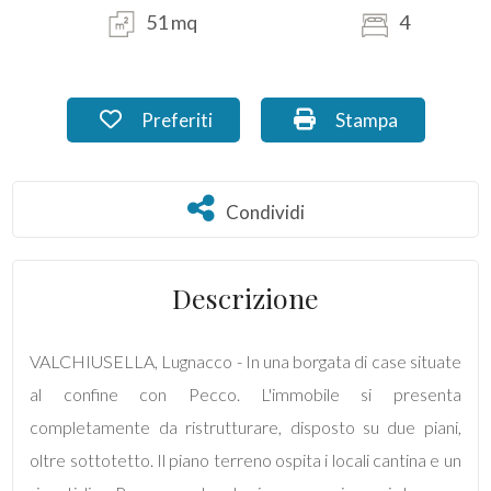
51 mq
4
Commerciali
Industriali
Preferiti: Cod. MI_42
Stampa: Cod. MI_4
Preferiti
Stampa
Terreni
Condividi
Condividi
Prezzo
Descrizione
VALCHIUSELLA, Lugnacco - In una borgata di case situate
al confine con Pecco. L'immobile si presenta
completamente da ristrutturare, disposto su due piani,
oltre sottotetto. Il piano terreno ospita i locali cantina e un
Totale