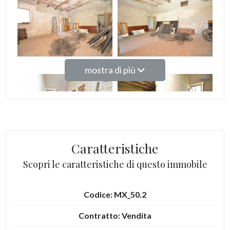
4
5
mostra di più
5+
Bagni
minimi
Caratteristiche
Scopri le caratteristiche di questo immobile
Qualsiasi
1
Codice: MX_50.2
Contratto: Vendita
2