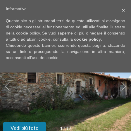
Informativa
×
Codice
IT
Questo sito o gli strumenti terzi da questo utilizzati si avvalgono
EN
di cookie necessari al funzionamento ed utili alle finalità illustrate
nella cookie policy. Se vuoi saperne di più o negare il consenso
a tutti o ad alcuni cookie, consulta la
cookie policy
.
Contratto
Chiudendo questo banner, scorrendo questa pagina, cliccando
HOME
su un link o proseguendo la navigazione in altra maniera,
acconsenti all’uso dei cookie.
Qualsiasi
CHI
SIAMO
Vendita
IMMOBILI
Affitto
SERVIZI
Scegli
dove
DICONO
Vedi più foto
1
/
17
cercare