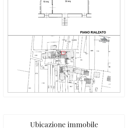
Giardino
Posto auto/Box
Balcone/Terrazzo
Ascensore
Arredato
Nuova costruzione
Lusso
Ubicazione immobile