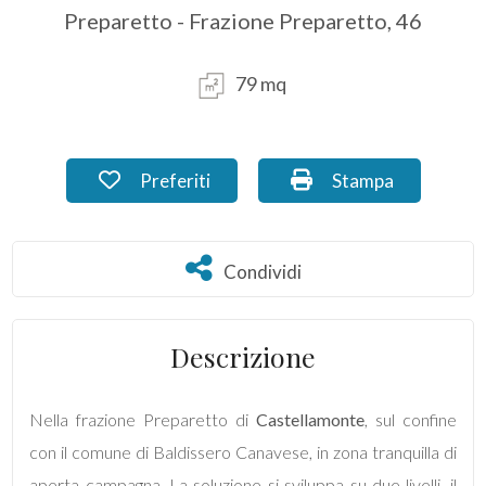
Preparetto - Frazione Preparetto, 46
Commerciali
79 mq
Industriali
Terreni
Preferiti: Cod. MX_50.2
Stampa: Cod. MX_5
Preferiti
Stampa
Prezzo
Condividi
Condividi
Descrizione
Nella frazione Preparetto di
Castellamonte
, sul confine
con il comune di Baldissero Canavese, in zona tranquilla di
Totale
aperta campagna. La soluzione si sviluppa su due livelli, il