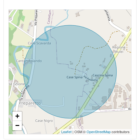
+
−
Leaflet
| OSM ©
OpenStreetMap
contributors