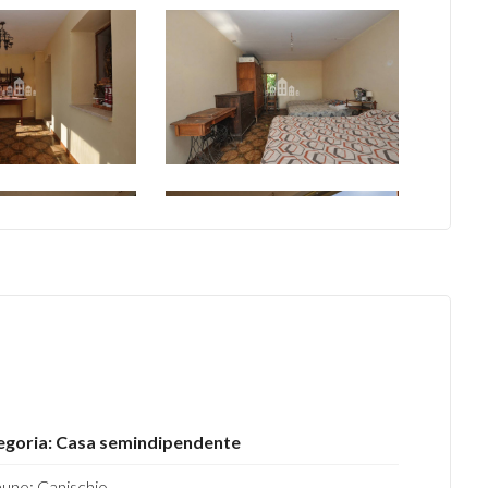
egoria: Casa semindipendente
ne: Canischio