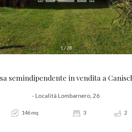
1
/
28
sa semindipendente in vendita a Canisc
- Località Lombarnero, 26
146 mq
3
2