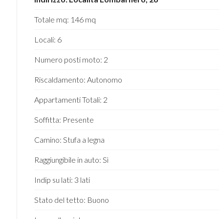
Totale mq: 146 mq
3
Locali: 6
4
Numero posti moto: 2
5
Riscaldamento: Autonomo
Appartamenti Totali: 2
5+
Soffitta: Presente
Camere
Camino: Stufa a legna
minime
Raggiungibile in auto: Sì
Qualsiasi
Indip su lati: 3 lati
Stato del tetto: Buono
1