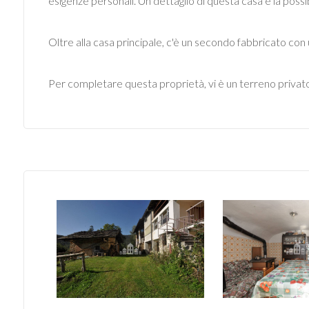
esigenze personali. Un dettaglio di questa casa è la possibi
mq
Oltre alla casa principale, c'è un secondo fabbricato con u
Per completare questa proprietà, vi è un terreno privato a
Locali
minimi
Qualsiasi
1
2
3