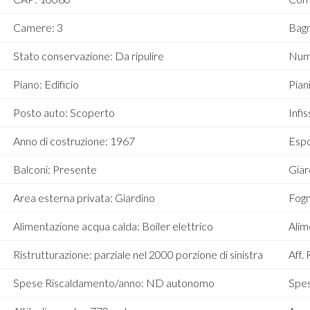
Camere: 3
Bagn
Stato conservazione: Da ripulire
Nume
Piano: Edificio
Piani
Posto auto: Scoperto
Infi
Anno di costruzione: 1967
Espo
Balconi: Presente
Giar
Area esterna privata: Giardino
Fogn
Alimentazione acqua calda: Boiler elettrico
Alim
Ristrutturazione: parziale nel 2000 porzione di sinistra
Aff. 
Spese Riscaldamento/anno: ND autonomo
Spes