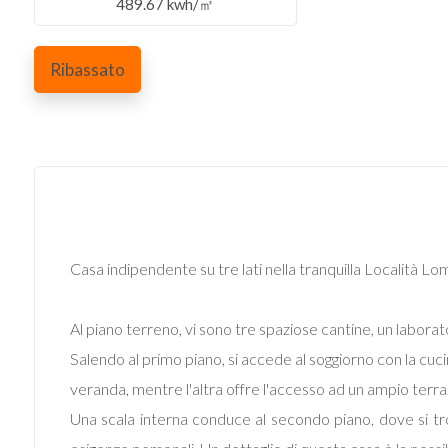
489.67 kwh/㎡
Commerciali
Ribassato
Industriali
Terreni
Prezzo
Casa indipendente su tre lati nella tranquilla Località L
Al piano terreno, vi sono tre spaziose cantine, un laborat
Salendo al primo piano, si accede al soggiorno con la cuc
veranda, mentre l'altra offre l'accesso ad un ampio terra
Una scala interna conduce al secondo piano, dove si tro
Totale