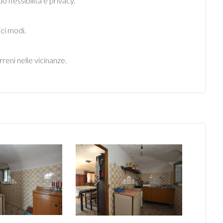
 flessibilità e privacy.
ici modi.
reni nelle vicinanze.