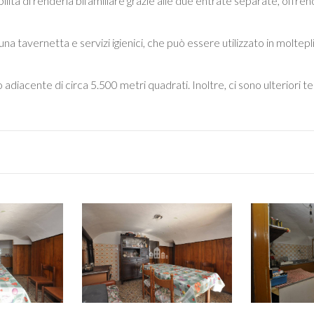
lità di renderla bifamiliare grazie alle due entrate separate, offrendo
na tavernetta e servizi igienici, che può essere utilizzato in moltepl
diacente di circa 5.500 metri quadrati. Inoltre, ci sono ulteriori ter