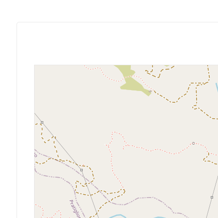
Giardino
Posto auto/Box
Balcone/Terrazzo
Ascensore
Arredato
Nuova costruzione
Lusso