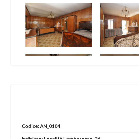
4
5
5+
Bagni
minimi
Qualsiasi
1
Codice: AN_0104
2
Indirizzo: Località Lombarnero, 26