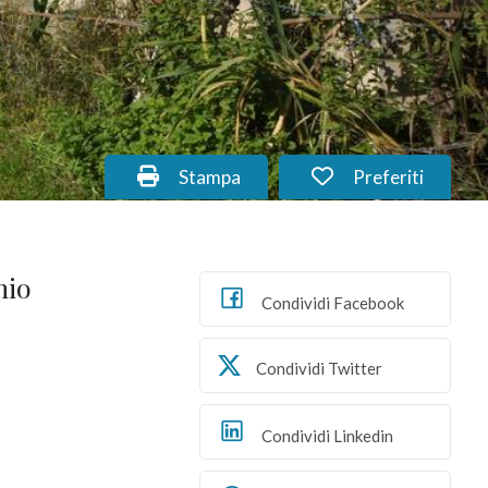
Stampa: Cod. AN_0104
Preferiti: Cod. 
Stampa
Preferiti
hio
Condividi Facebook
Condividi Twitter
Condividi Linkedin