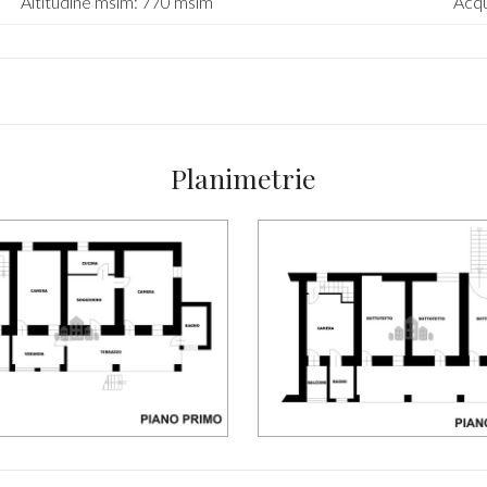
Altitudine mslm: 770 mslm
Acqu
Planimetrie