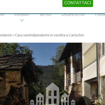
CONTATTACI
amo
Immobili
Servizi
Dicono di noi
I nost
›
endente
Casa semindipendente in vendita a Canischio