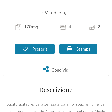
- Via Breia, 1
Commerciali
Industriali
170 mq
4
2
Terreni
Preferiti: Cod. DE_37.7
Stampa: Cod. DE_3
Preferiti
Stampa
Prezzo
Condividi
Condividi
Descrizione
Subito abitabile, caratterizzata da ampi spazi e numerosi
Totale
locali, questa proprietà rappresenta la soluzione ideale