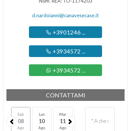
Num. REA: TO-1174203
d.nardoianni@canavesecase.it
+3901246 ...
+3934572 ...
+3934572 ...
CONTATTAMI
Sab
Lun
Mar
Mer
Gio
Ven
08
10
11
12
13
14
Ago
Ago
Ago
Ago
Ago
Ago