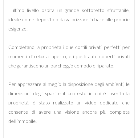
L'ultimo livello ospita un grande sottotetto sfruttabile,
3
ideale come deposito o da valorizzare in base alle proprie
esigenze.
4
Completano la proprietà i due cortili privati, perfetti per
5
momenti di relax all'aperto, e i posti auto coperti privati
5+
che garantiscono un parcheggio comodo e riparato.
Per apprezzare al meglio la disposizione degli ambienti, le
Camere
dimensioni degli spazi e il contesto in cui è inserita la
minime
proprietà, è stato realizzato un video dedicato che
consente di avere una visione ancora più completa
Qualsiasi
dell'immobile.
1