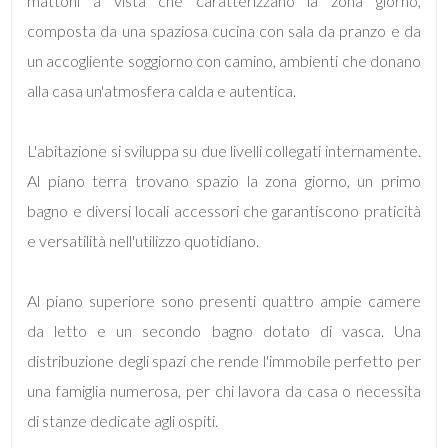
mattoni a vista che caratterizzano la zona giorno,
composta da una spaziosa cucina con sala da pranzo e da
4
un accogliente soggiorno con camino, ambienti che donano
alla casa un'atmosfera calda e autentica.
5
L'abitazione si sviluppa su due livelli collegati internamente.
5+
Al piano terra trovano spazio la zona giorno, un primo
bagno e diversi locali accessori che garantiscono praticità
Bagni
e versatilità nell'utilizzo quotidiano.
minimi
Al piano superiore sono presenti quattro ampie camere
Qualsiasi
da letto e un secondo bagno dotato di vasca. Una
distribuzione degli spazi che rende l'immobile perfetto per
1
una famiglia numerosa, per chi lavora da casa o necessita
di stanze dedicate agli ospiti.
2