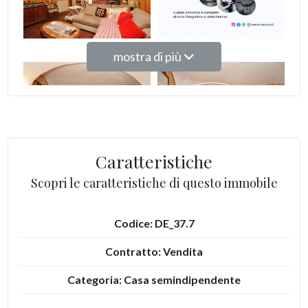
Giardino
Posto auto/Box
mostra di più
Balcone/Terrazzo
Ascensore
Caratteristiche
Arredato
Scopri le caratteristiche di questo immobile
Nuova costruzione
Codice: DE_37.7
Lusso
Contratto: Vendita
Categoria: Casa semindipendente
Indirizzo: Via Breia, 1