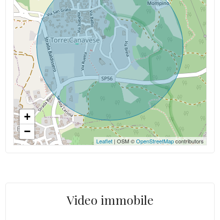
+
−
Leaflet
| OSM ©
OpenStreetMap
contributors
Video immobile