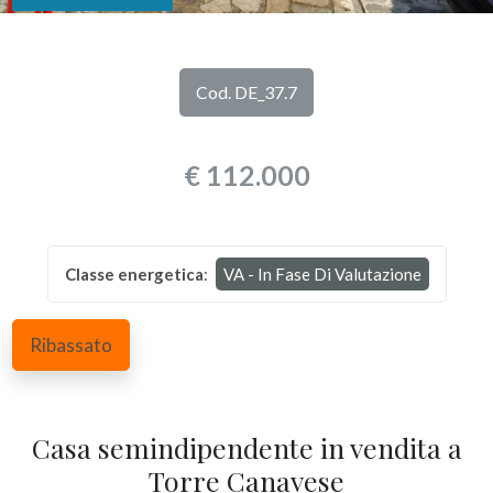
DI
Provincia
NOI
Cod. DE_37.7
Comune
I
€ 112.000
NOSTRI
SERVIZI
Classe energetica
:
VA - In Fase Di Valutazione
CONTATTI
Tipologia
-
Ribassato
multiscelta
Qualsiasi
Casa semindipendente in vendita a
Torre Canavese
Residenziali