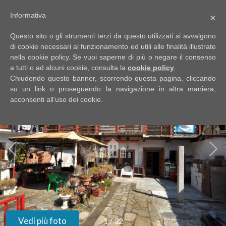
Informativa
×
Codice
IT
Questo sito o gli strumenti terzi da questo utilizzati si avvalgono
EN
di cookie necessari al funzionamento ed utili alle finalità illustrate
nella cookie policy. Se vuoi saperne di più o negare il consenso
a tutti o ad alcuni cookie, consulta la
cookie policy
.
Contratto
Chiudendo questo banner, scorrendo questa pagina, cliccando
HOME
su un link o proseguendo la navigazione in altra maniera,
acconsenti all’uso dei cookie.
Qualsiasi
CHI
SIAMO
Vendita
IMMOBILI
Affitto
SERVIZI
Scegli
dove
DICONO
Vedi più foto
1
/
32
cercare