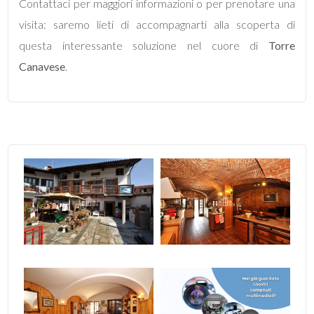
Contattaci per maggiori informazioni o per prenotare una
2
visita: saremo lieti di accompagnarti alla scoperta di
questa interessante soluzione nel cuore di
Torre
3
Canavese
.
4
5
5+
Altre
opzioni
-
multiscelta