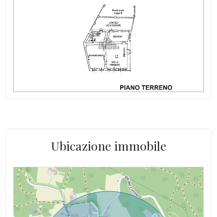
Spese Condominiali/anno: NO
Luce: allacciata
Altitudine mslm: 300
Acqua: Allacciata
Ubicazione immobile