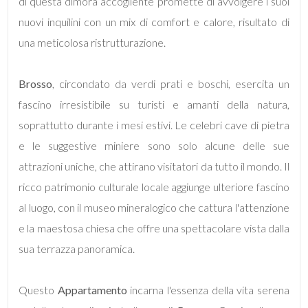
mq
di questa dimora accogliente promette di avvolgere i suoi
nuovi inquilini con un mix di comfort e calore, risultato di
una meticolosa ristrutturazione.
Brosso
, circondato da verdi prati e boschi, esercita un
fascino irresistibile su turisti e amanti della natura,
soprattutto durante i mesi estivi. Le celebri cave di pietra
Locali
e le suggestive miniere sono solo alcune delle sue
minimi
attrazioni uniche, che attirano visitatori da tutto il mondo. Il
ricco patrimonio culturale locale aggiunge ulteriore fascino
Qualsiasi
al luogo, con il museo mineralogico che cattura l'attenzione
1
e la maestosa chiesa che offre una spettacolare vista dalla
sua terrazza panoramica.
2
Questo
Appartamento
incarna l'essenza della vita serena
3