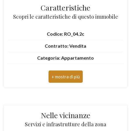
Caratteristiche
2
Scopri le caratteristiche di questo immobile
3
Codice: RO_04.2c
4
Contratto: Vendita
Categoria: Appartamento
5
Indirizzo: via Bora, 12
5+
CAP: 10080
Comune: Brosso
Altre
opzioni
Totale mq: 75 mq
-
Nelle vicinanze
Camere: 2
multiscelta
Servizi e infrastrutture della zona
Bagni: 2