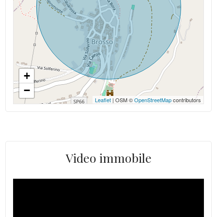
Spese Condominiali/anno: 180/anno
Luce: allacciata
Altitudine mslm: 800 mlsm
Acqua: Allacciata
+
−
Leaflet
| OSM ©
OpenStreetMap
contributors
Video immobile