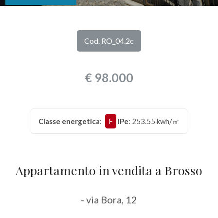
DI
Provincia
NOI
Cod. RO_04.2c
Comune
I
€ 98.000
NOSTRI
SERVIZI
Classe energetica
:
F
IPe
: 253.55 kwh/㎡
CONTATTI
Tipologia
-
multiscelta
Appartamento in vendita a Brosso
Qualsiasi
- via Bora, 12
Residenziali