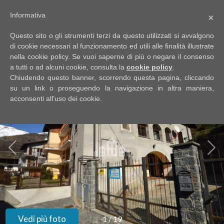
Informativa
×
Codice
IT
Questo sito o gli strumenti terzi da questo utilizzati si avvalgono
EN
di cookie necessari al funzionamento ed utili alle finalità illustrate
nella cookie policy. Se vuoi saperne di più o negare il consenso
a tutti o ad alcuni cookie, consulta la
cookie policy
.
Contratto
Chiudendo questo banner, scorrendo questa pagina, cliccando
HOME
su un link o proseguendo la navigazione in altra maniera,
acconsenti all’uso dei cookie.
Qualsiasi
CHI
SIAMO
Vendita
IMMOBILI
Affitto
SERVIZI
Scegli
dove
DICONO
Vedi più foto
1
/
19
cercare