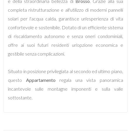
e della straordinaria bellezza di
Brosso
. Grazie alla sua
completa ristrutturazione e all'utilizzo di moderni pannelli
4
solari per l'acqua calda, garantisce un'esperienza di vita
confortevole e sostenibile. Dotato di un efficiente sistema
5
di riscaldamento autonomo e senza oneri condominiali,
offre ai suoi futuri residenti un'opzione economica e
5+
gestibile senza complicazioni.
Bagni
Situato in posizione privilegiata al secondo ed ultimo piano,
minimi
questo
Appartamento
regala una vista panoramica
incantevole sulle montagne imponenti e sulla valle
Qualsiasi
sottostante.
1
2