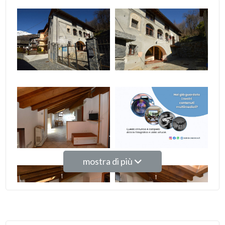
3
4
5
5+
Camere
minime
mostra di più
Qualsiasi
1