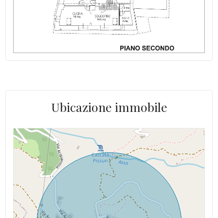
Area esterna privata: Cortile
Fognatura: Comunale
Raggiungibile in auto: Sì
Alimentazione acqua calda: Metano
Alimentazione gas cucina: Metano
Ubicazione immobile
Porta blindata: si
Indip su lati: 2
Ristrutturazione: 2011: completa
Stato del tetto: Nuovo
Spese Riscaldamento/anno: 500 €