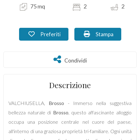
75 mq
2
2
Commerciali
Industriali
Preferiti: Cod. RO_04.2c
Stampa: Cod. RO_0
Preferiti
Stampa
Terreni
Condividi
Condividi
Prezzo
Descrizione
VALCHIUSELLA,
Brosso
- Immerso nella suggestiva
bellezza naturale di
Brosso
, questo affascinante alloggio
occupa una posizione centrale nel cuore del paese,
all'interno di una graziosa proprietà tri-familiare. Ogni unità
Totale