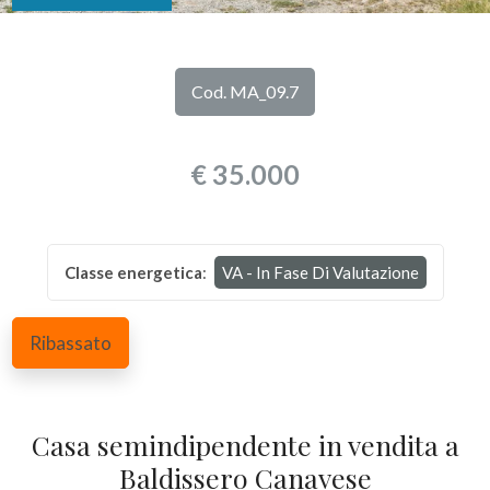
DI
Provincia
NOI
Cod. MA_09.7
Comune
I
€ 35.000
NOSTRI
SERVIZI
Classe energetica
:
VA - In Fase Di Valutazione
CONTATTI
Tipologia
-
Ribassato
multiscelta
Qualsiasi
Casa semindipendente in vendita a
Baldissero Canavese
Residenziali