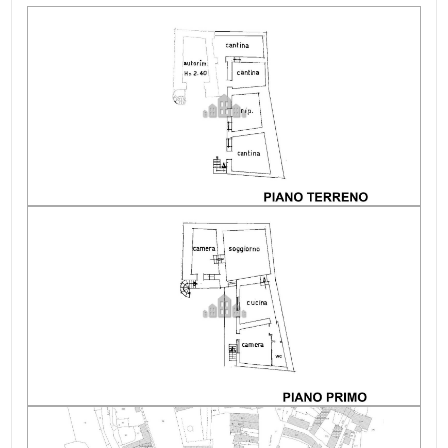
Raggiungibile in auto: Sì
Alimentazione acqua calda: Metano
Alimentazione gas cucina: Metano
Indip su lati: 1
Ristrutturazione: Stato originale
Stato del tetto: buono
Spese Riscaldamento/anno: ND autonomo
Luce: allacciabile
Altitudine mslm: 392
Acqua: Allacciata