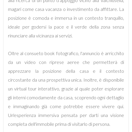
alla ricerca di un punto d'appoggio vicino alla Valchiusella,
magari come casa vacanza o investimento da affittare. La
4
posizione è comoda e immersa in un contesto tranquillo,
ideale per godersi la pace e il verde della zona senza
5
rinunciare alla vicinanza ai servizi.
5+
Oltre al consueto book fotografico, l'annuncio è arricchito
da un video con riprese aeree che permetterà di
Bagni
apprezzare la posizione della casa e il contesto
minimi
circostante da una prospettiva unica. Inoltre, è disponibile
un virtual tour interattivo, grazie al quale poter esplorare
Qualsiasi
gli interni comodamente da casa, scoprendo ogni dettaglio
e immaginando già come potrebbe essere vivere qui.
1
Un'esperienza immersiva pensata per darti una visione
completa dell'immobile prima di visitarlo di persona.
2