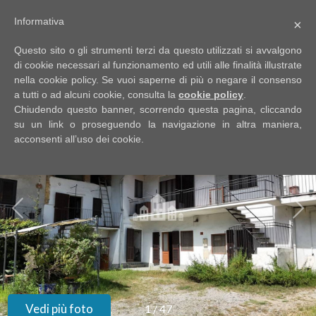
Informativa
×
Codice
IT
Questo sito o gli strumenti terzi da questo utilizzati si avvalgono
EN
di cookie necessari al funzionamento ed utili alle finalità illustrate
nella cookie policy. Se vuoi saperne di più o negare il consenso
a tutti o ad alcuni cookie, consulta la
cookie policy
.
Contratto
Chiudendo questo banner, scorrendo questa pagina, cliccando
HOME
su un link o proseguendo la navigazione in altra maniera,
acconsenti all’uso dei cookie.
Qualsiasi
CHI
SIAMO
Vendita
IMMOBILI
Affitto
SERVIZI
Scegli
dove
DICONO
Vedi più foto
1
/
47
cercare