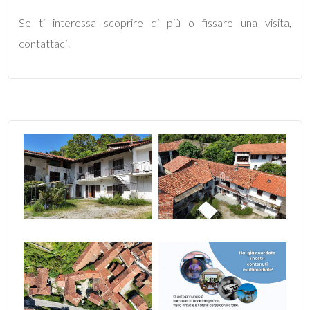
Se ti interessa scoprire di più o fissare una visita,
3
contattaci!
4
5
5+
Camere
minime
Qualsiasi
1