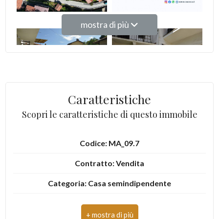
2
mostra di più
3
4
Caratteristiche
5
Scopri le caratteristiche di questo immobile
5+
Codice: MA_09.7
Altre
Contratto: Vendita
opzioni
Categoria: Casa semindipendente
-
multiscelta
Indirizzo: Vicolo Chiuso, 6