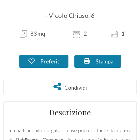
- Vicolo Chiuso, 6
Commerciali
Industriali
83 mq
2
1
Terreni
Preferiti: Cod. MA_09.7
Stampa: Cod. MA_0
Preferiti
Stampa
Prezzo
Condividi
Condividi
Descrizione
In una tranquilla borgata di case poco distante dal centro
Totale
di
Baldissero Canavese
, in direzione Vidracco, casa