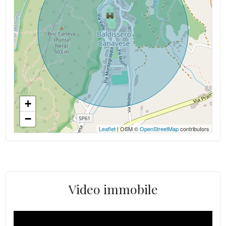
+
−
Leaflet
| OSM ©
OpenStreetMap
contributors
Video immobile