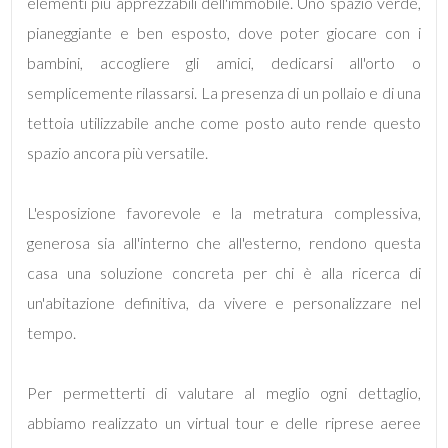
elementi più apprezzabili dell'immobile. Uno spazio verde,
pianeggiante e ben esposto, dove poter giocare con i
3
bambini, accogliere gli amici, dedicarsi all'orto o
semplicemente rilassarsi. La presenza di un pollaio e di una
4
tettoia utilizzabile anche come posto auto rende questo
spazio ancora più versatile.
5
5+
L'esposizione favorevole e la metratura complessiva,
generosa sia all'interno che all'esterno, rendono questa
casa una soluzione concreta per chi è alla ricerca di
Camere
un'abitazione definitiva, da vivere e personalizzare nel
minime
tempo.
Qualsiasi
Per permetterti di valutare al meglio ogni dettaglio,
1
abbiamo realizzato un virtual tour e delle riprese aeree