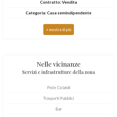
Contratto: Vendita
Categoria: Casa semindipendente
Indirizzo: Via XX settembre, 11
CAP: 10010
Comune: Settimo Rottaro
Totale mq: 184 mq
Nelle vicinanze
Camere: 3
Servizi e infrastrutture della zona
Bagni: 1
Piste Ciclabili
Locali: 7
Trasporti Pubblici
Stato conservazione: Da ristrutturare
Bar
Numero posti auto scoperti: 3