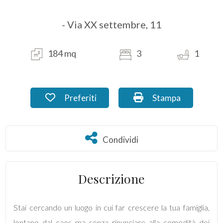
- Via XX settembre, 11
Commerciali
Industriali
184 mq
3
1
Terreni
Preferiti: Cod. MA_17.5
Stampa: Cod. MA_1
Preferiti
Stampa
Prezzo
Condividi
Condividi
Descrizione
Stai cercando un luogo in cui far crescere la tua famiglia,
Totale
lontano dal caos ma senza rinunciare alla comodità dei