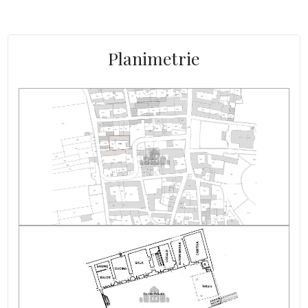
Box: Singolo, 17 mq
Camino: Stufa a legna
Planimetrie
Area esterna privata: Cortile
Fognatura: comunale
Raggiungibile in auto: Sì
Alimentazione acqua calda: Boiler elettrico
Alimentazione gas cucina: Metano
Indip su lati: due
Ristrutturazione: originale
Stato del tetto: buono
Luce: allacciabile