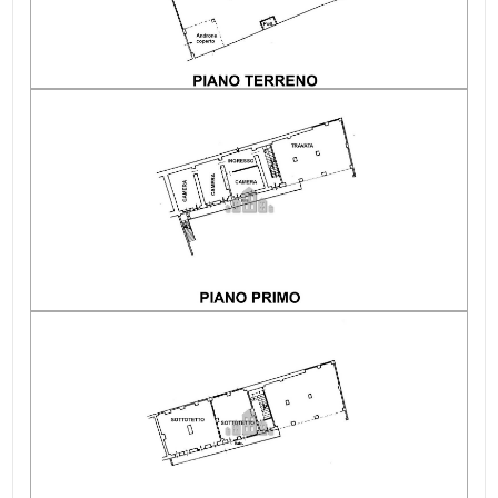
Altitudine mslm: 258 mslm
Acqua: Allacciata