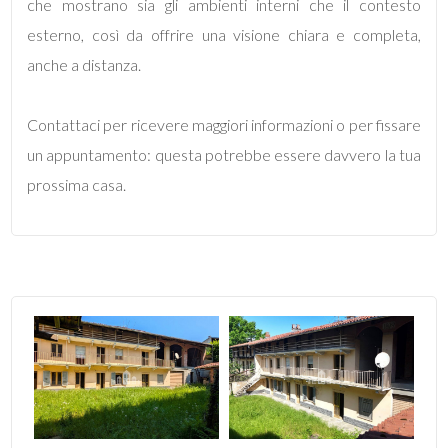
che mostrano sia gli ambienti interni che il contesto
2
esterno, così da offrire una visione chiara e completa,
anche a distanza.
3
Contattaci per ricevere maggiori informazioni o per fissare
4
un appuntamento: questa potrebbe essere davvero la tua
prossima casa.
5
5+
Altre
opzioni
-
multiscelta