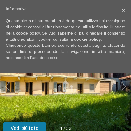
Informativa
×
Codice
IT
Questo sito o gli strumenti terzi da questo utilizzati si avvalgono
EN
di cookie necessari al funzionamento ed utili alle finalità illustrate
nella cookie policy. Se vuoi saperne di più o negare il consenso
a tutti o ad alcuni cookie, consulta la
cookie policy
.
Contratto
Chiudendo questo banner, scorrendo questa pagina, cliccando
HOME
su un link o proseguendo la navigazione in altra maniera,
acconsenti all’uso dei cookie.
Qualsiasi
CHI
SIAMO
Vendita
IMMOBILI
Affitto
SERVIZI
Scegli
dove
DICONO
Vedi più foto
1
/
53
cercare