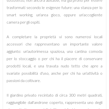
sottotetto, non ancora abitativi, ma già pronti per essere
trasformati secondo le esigenze future: una stanza per lo
4
smart working, un'area gioco, oppure un'accogliente
camera per gli ospiti.
5
A completare la proprietà vi sono numerosi locali
5+
accessori che rappresentano un importante valore
aggiunto: un'autorimessa spaziosa, una cantina comoda
Bagni
per lo stoccaggio o per chi ha il piacere di conservare
minimi
prodotti locali, e una travata nudo tetto che apre a
svariate possibilità d'uso, anche per chi ha un'attività o
Qualsiasi
passioni da coltivare.
1
Il giardino privato recintato di circa 300 metri quadrati,
raggiungibile dall'androne coperto, rappresenta uno degli
2