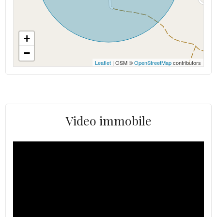
+
−
Leaflet
| OSM ©
OpenStreetMap
contributors
Video immobile