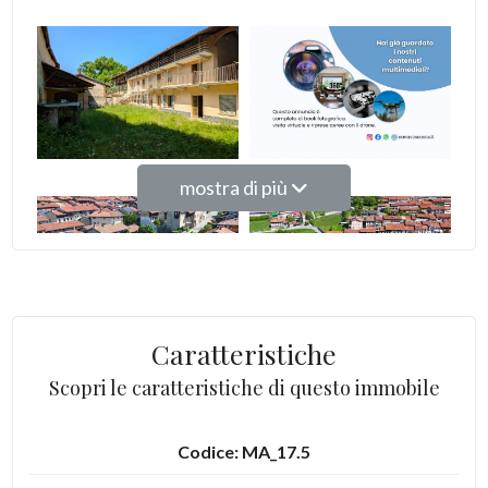
Giardino
Posto auto/Box
Balcone/Terrazzo
mostra di più
Ascensore
Arredato
Nuova costruzione
Caratteristiche
Scopri le caratteristiche di questo immobile
Lusso
Codice: MA_17.5