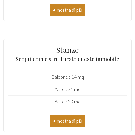
Uffici comunali
Numero posti auto coperti: Si
Piano: Edificio
Piani totali: 3
Riscaldamento: Autonomo
Stanze
Posto auto: Coperto
Scopri com'è strutturato questo immobile
Infissi: Legno/Vetro Singolo
Balcone : 14 mq
Appartamenti Totali: 1
Altro : 71 mq
Anno di costruzione: 1870
Altro : 30 mq
Esposizione: doppia: principale sud
Balconi: Presente, 16 mq
Giardino: Privato, 300 mq