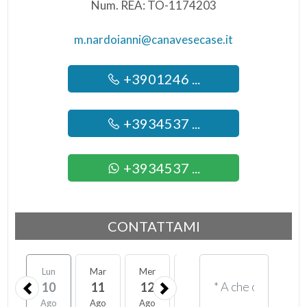
Num. REA: TO-1174203
m.nardoianni@canavesecase.it
+3901246 ...
+3934537 ...
+3934537 ...
CONTATTAMI
Lun
Mar
Mer
Gio
Ven
Sab
10
11
12
13
14
15
Ago
Ago
Ago
Ago
Ago
Ago