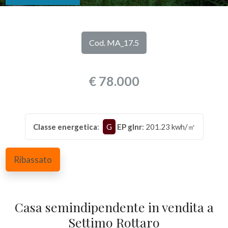
DI
Provincia
NOI
Cod. MA_17.5
Comune
I
€ 78.000
NOSTRI
SERVIZI
Classe energetica
:
G
EP glnr
: 201.23 kwh/㎡
CONTATTI
Tipologia
-
Ribassato
multiscelta
Qualsiasi
Casa semindipendente in vendita a
Settimo Rottaro
Residenziali