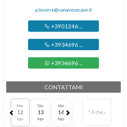
a.loverre@canavesecase.it
+3901246 ...
+3934696 ...
+3934696 ...
CONTATTAMI
Mer
Gio
Ven
Sab
Lun
Mar
12
13
14
15
17
18
Ago
Ago
Ago
Ago
Ago
Ago