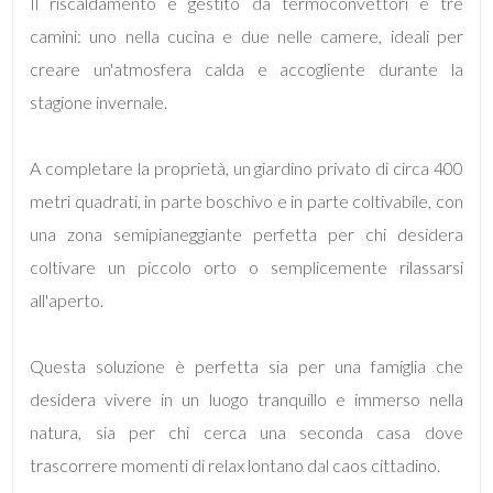
Il riscaldamento è gestito da termoconvettori e tre
camini: uno nella cucina e due nelle camere, ideali per
3
creare un'atmosfera calda e accogliente durante la
stagione invernale.
4
A completare la proprietà, un giardino privato di circa 400
5
metri quadrati, in parte boschivo e in parte coltivabile, con
5+
una zona semipianeggiante perfetta per chi desidera
coltivare un piccolo orto o semplicemente rilassarsi
all'aperto.
Camere
minime
Questa soluzione è perfetta sia per una famiglia che
desidera vivere in un luogo tranquillo e immerso nella
Qualsiasi
natura, sia per chi cerca una seconda casa dove
1
trascorrere momenti di relax lontano dal caos cittadino.