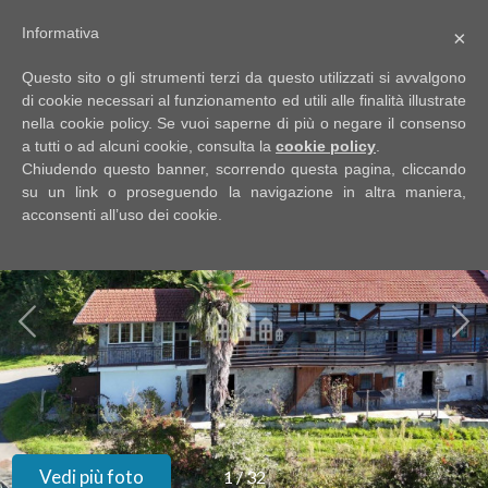
Informativa
×
Codice
IT
Questo sito o gli strumenti terzi da questo utilizzati si avvalgono
EN
di cookie necessari al funzionamento ed utili alle finalità illustrate
nella cookie policy. Se vuoi saperne di più o negare il consenso
a tutti o ad alcuni cookie, consulta la
cookie policy
.
Contratto
Chiudendo questo banner, scorrendo questa pagina, cliccando
HOME
su un link o proseguendo la navigazione in altra maniera,
acconsenti all’uso dei cookie.
Qualsiasi
CHI
SIAMO
Vendita
IMMOBILI
Affitto
SERVIZI
Scegli
dove
DICONO
Vedi più foto
1
/
32
cercare