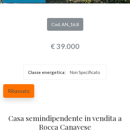
DI
Provincia
NOI
Cod. AN_16.8
Comune
I
€ 39.000
NOSTRI
SERVIZI
Classe energetica
:
Non Specificato
CONTATTI
Tipologia
-
Ribassato
multiscelta
Qualsiasi
Casa semindipendente in vendita a
Rocca Canavese
Residenziali