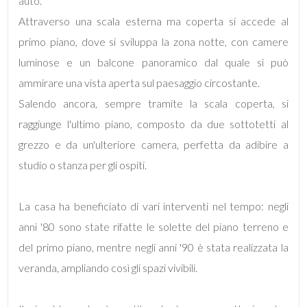
auto.
Attraverso una scala esterna ma coperta si accede al
4
primo piano, dove si sviluppa la zona notte, con camere
luminose e un balcone panoramico dal quale si può
5
ammirare una vista aperta sul paesaggio circostante.
Salendo ancora, sempre tramite la scala coperta, si
5+
raggiunge l'ultimo piano, composto da due sottotetti al
grezzo e da un'ulteriore camera, perfetta da adibire a
Bagni
studio o stanza per gli ospiti.
minimi
La casa ha beneficiato di vari interventi nel tempo: negli
Qualsiasi
anni '80 sono state rifatte le solette del piano terreno e
del primo piano, mentre negli anni '90 è stata realizzata la
1
veranda, ampliando così gli spazi vivibili.
2