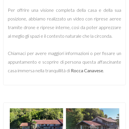
2
Per offrire una visione completa della casa e della sua
posizione, abbiamo realizzato un video con riprese aeree
3
tramite drone e riprese interne, così da poter apprezzare
al meglio gli spazi e il contesto naturale che la circonda.
4
Chiamaci per avere maggiori informazioni o per fissare un
5
appuntamento e scoprire di persona questa affascinante
casa immersa nella tranquillità di
Rocca Canavese
.
5+
Altre
opzioni
-
multiscelta