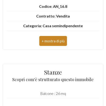
Codice: AN_16.8
Contratto: Vendita
Categoria: Casa semindipendente
Indirizzo: Borgata San Giacomo, 66
CAP: 10080
Comune: Rocca Canavese
Totale mq: 121 mq
Stanze
Camere: 4
Scopri com'è strutturato questo immobile
Bagni: 1
Balcone : 26 mq
Locali: 6
Stato conservazione: Da ripulire