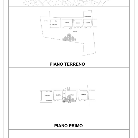
Giardino: Privato, 400 mq
Box: Singolo, 22 mq
Veranda: 21 ㎡
Camino: Camino
Area esterna privata: Giardino
Fognatura: fossa biologica
Raggiungibile in auto: Sì
Alimentazione acqua calda: Boiler elettrico
Alimentazione gas cucina: Metano
Indip su lati: 3
Ristrutturazione: Negli anni '80 e anni '90