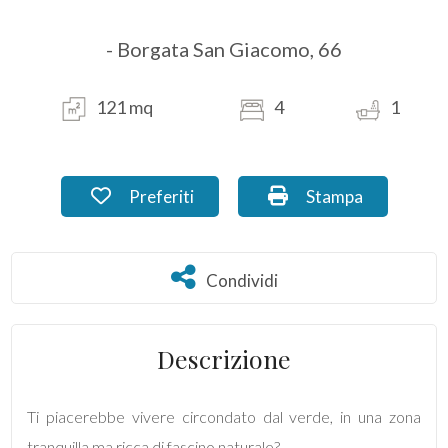
- Borgata San Giacomo, 66
Commerciali
Industriali
121 mq
4
1
Terreni
Preferiti: Cod. AN_16.8
Stampa: Cod. AN_1
Preferiti
Stampa
Prezzo
Condividi
Condividi
Descrizione
Ti piacerebbe vivere circondato dal verde, in una zona
Totale
tranquilla ma ricca di fascino naturale?