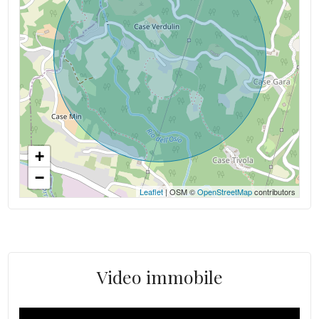
+
−
Leaflet
| OSM ©
OpenStreetMap
contributors
Video immobile