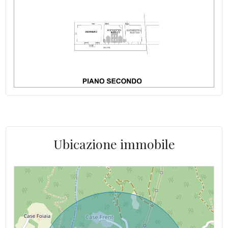
Aff. Riscatto: valuta
Stato del tetto: buono
Spese Riscaldamento/anno: ND autonomo
Luce: allacciabile
Altitudine mslm: 560 mslm
Acqua: Allacciata
Ubicazione immobile