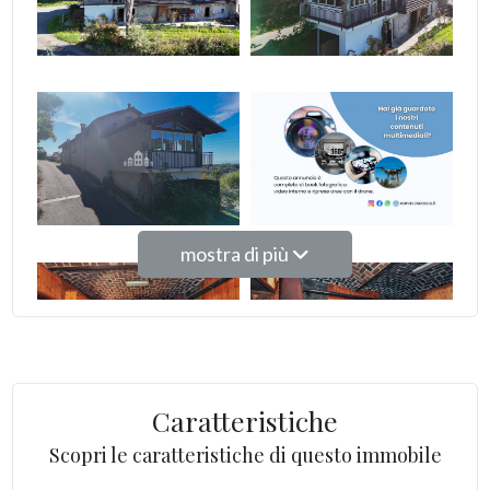
Giardino
Posto auto/Box
Balcone/Terrazzo
Ascensore
mostra di più
Arredato
Nuova costruzione
Lusso
Caratteristiche
Scopri le caratteristiche di questo immobile