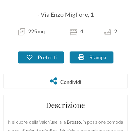
- Via Enzo Migliore, 1
Commerciali
Industriali
225 mq
4
2
Terreni
Preferiti: Cod. RO_57
Stampa: Cod. RO_5
Preferiti
Stampa
Prezzo
Condividi
Condividi
Descrizione
Nel cuore della Valchiusella, a
Brosso
, in posizione comoda
Totale
e a soli 5 minuti a piedi dal Municipio, proponiamo una casa