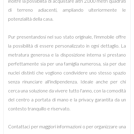
inoltre la possibilità di acquistare altri 2.000 metri quadrati
di terreno adiacenti, ampliando ulteriormente le
3
potenzialità della casa.
4
Pur presentandosi nel suo stato originale, l'immobile offre
la possibilità di essere personalizzato in ogni dettaglio. La
5
metratura generosa e la disposizione interna si prestano
5+
perfettamente sia per una famiglia numerosa, sia per due
nuclei distinti che vogliono condividere uno stesso spazio
senza rinunciare all'indipendenza. Ideale anche per chi
Camere
cerca una soluzione da vivere tutto l'anno, con la comodità
minime
del centro a portata di mano e la privacy garantita da un
contesto tranquillo e riservato.
Qualsiasi
1
Contattaci per maggiori informazioni o per organizzare una