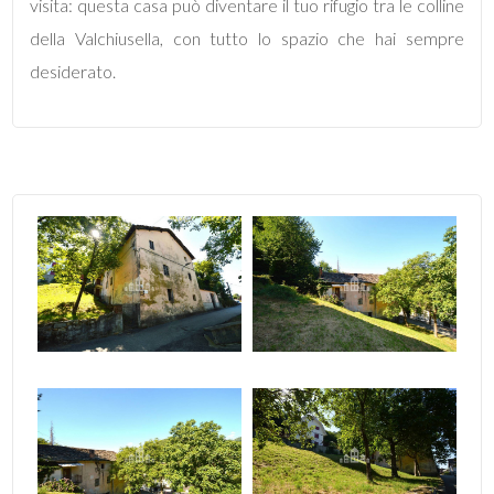
visita: questa casa può diventare il tuo rifugio tra le colline
2
della Valchiusella, con tutto lo spazio che hai sempre
desiderato.
3
4
5
5+
Altre
opzioni
-
multiscelta