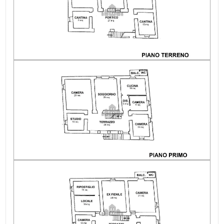
Posto auto: Scoperto
Infissi: legno/vetro singolo
Appartamenti Totali: 2
Anno di costruzione: 1900
Esposizione: Quadrupla: Sud-Est
Balconi: Presente, 3 mq
Giardino: Privato, 1.200 mq
Camino: Stufa a legna
Area esterna privata: Giardino
Fognatura: Comunale
Raggiungibile in auto: Sì