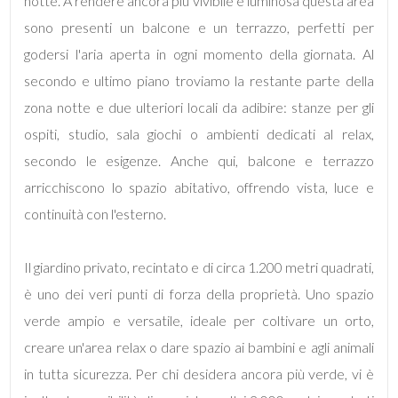
notte. A rendere ancora più vivibile e luminosa questa area
sono presenti un balcone e un terrazzo, perfetti per
4
godersi l'aria aperta in ogni momento della giornata. Al
secondo e ultimo piano troviamo la restante parte della
5
zona notte e due ulteriori locali da adibire: stanze per gli
ospiti, studio, sala giochi o ambienti dedicati al relax,
5+
secondo le esigenze. Anche qui, balcone e terrazzo
arricchiscono lo spazio abitativo, offrendo vista, luce e
Bagni
continuità con l'esterno.
minimi
Il giardino privato, recintato e di circa 1.200 metri quadrati,
Qualsiasi
è uno dei veri punti di forza della proprietà. Uno spazio
verde ampio e versatile, ideale per coltivare un orto,
1
creare un'area relax o dare spazio ai bambini e agli animali
in tutta sicurezza. Per chi desidera ancora più verde, vi è
2