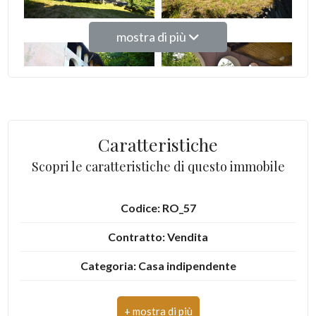
Giardino
mostra di più
Posto auto/Box
Balcone/Terrazzo
Ascensore
Caratteristiche
Scopri le caratteristiche di questo immobile
Arredato
Codice: RO_57
Nuova costruzione
Contratto: Vendita
Lusso
Categoria: Casa indipendente
Indirizzo: Via Enzo Migliore, 1