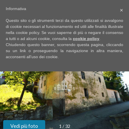
Informativa
×
Codice
IT
Questo sito o gli strumenti terzi da questo utilizzati si avvalgono
EN
di cookie necessari al funzionamento ed utili alle finalità illustrate
nella cookie policy. Se vuoi saperne di più o negare il consenso
a tutti o ad alcuni cookie, consulta la
cookie policy
.
Contratto
Chiudendo questo banner, scorrendo questa pagina, cliccando
HOME
su un link o proseguendo la navigazione in altra maniera,
acconsenti all’uso dei cookie.
Qualsiasi
CHI
SIAMO
Vendita
IMMOBILI
Affitto
SERVIZI
Scegli
dove
DICONO
Vedi più foto
1
/
32
cercare