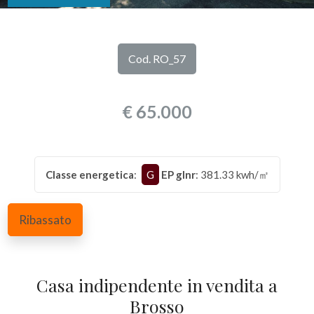
DI
Provincia
NOI
Cod. RO_57
Comune
I
€ 65.000
NOSTRI
SERVIZI
Classe energetica
:
G
EP glnr
: 381.33 kwh/㎡
CONTATTI
Tipologia
-
Ribassato
multiscelta
Qualsiasi
Casa indipendente in vendita a
Brosso
Residenziali