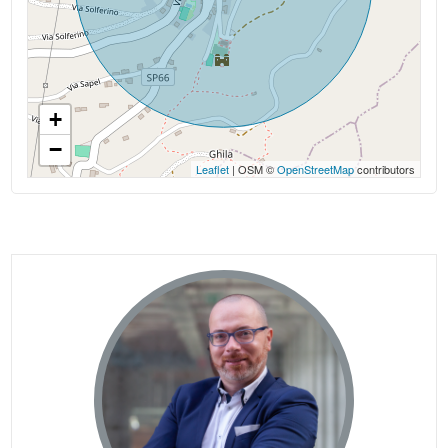
+
−
Leaflet
| OSM ©
OpenStreetMap
contributors