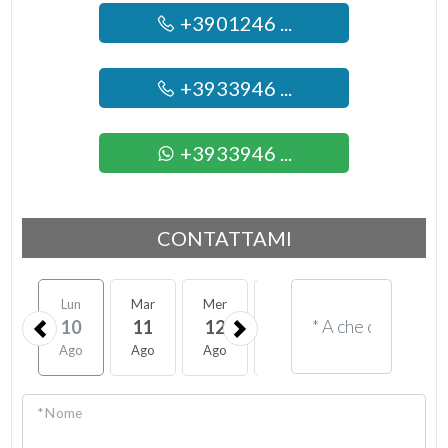
+3901246 ...
+3933946 ...
+3933946 ...
CONTATTAMI
Lun
Mar
Mer
Gio
Ven
Sab
10
11
12
13
14
15
Ago
Ago
Ago
Ago
Ago
Ago
* Nome