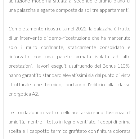
mq
abitazione moderna situata al secondo e ultimo piano di
una palazzina elegante composta da soli tre appartamenti.
Completamente ricostruita nel 2022, la palazzina è frutto
di un intervento di demo-ricostruzione che ha mantenuto
solo il muro confinante, staticamente consolidato e
rinforzato con una parete armata isolata ad alte
Locali
prestazioni. I lavori, eseguiti usufruendo del Bonus 110%,
minimi
hanno garantito standard elevatissimi sia dal punto di vista
strutturale che termico, portando l'edificio alla classe
Qualsiasi
energetica A2.
1
Le fondazioni in vetro cellulare assicurano l'assenza di
2
umidità, mentre il tetto in legno ventilato, i coppi di prima
scelta e il cappotto termico grafitato con finitura colorata
3