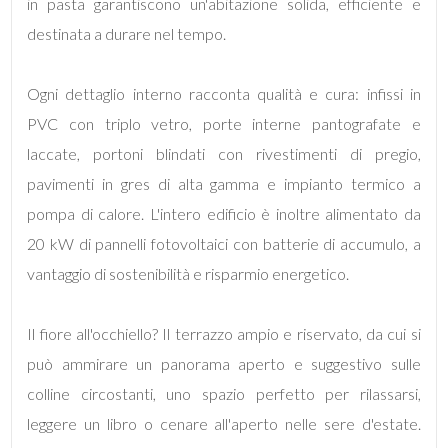
in pasta garantiscono un'abitazione solida, efficiente e
destinata a durare nel tempo.
4
Ogni dettaglio interno racconta qualità e cura: infissi in
5
PVC con triplo vetro, porte interne pantografate e
laccate, portoni blindati con rivestimenti di pregio,
5+
pavimenti in gres di alta gamma e impianto termico a
pompa di calore. L'intero edificio è inoltre alimentato da
Bagni
20 kW di pannelli fotovoltaici con batterie di accumulo, a
minimi
vantaggio di sostenibilità e risparmio energetico.
Qualsiasi
Il fiore all'occhiello? Il terrazzo ampio e riservato, da cui si
può ammirare un panorama aperto e suggestivo sulle
1
colline circostanti, uno spazio perfetto per rilassarsi,
leggere un libro o cenare all'aperto nelle sere d'estate.
2