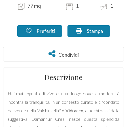
77 mq
1
1
Commerciali
Industriali
Preferiti: Cod. FB_39.3C
Stampa: Cod. FB_3
Preferiti
Stampa
Terreni
Condividi
Condividi
Prezzo
Descrizione
Hai mai sognato di vivere in un luogo dove la modernità
incontra la tranquillità, in un contesto curato e circondato
dal verde della Valchiusella? A
Vidracco
, a pochi passi dalla
suggestiva Damanhur Crea, nasce questa splendida
Totale