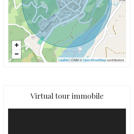
+
−
Leaflet
| OSM ©
OpenStreetMap
contributors
Virtual tour immobile