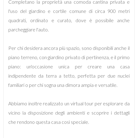
Completano la proprietà una comoda cantina privata e
l'uso del giardino e cortile comune di circa 900 metri
3
quadrati, ordinato e curato, dove è possibile anche
parcheggiare l'auto.
4
5
Per chi desidera ancora più spazio, sono disponibili anche il
piano terreno, con giardino privato di pertinenza, e il primo
5+
piano: un'occasione unica per creare una casa
indipendente da terra a tetto, perfetta per due nuclei
familiari o per chi sogna una dimora ampia e versatile.
Camere
minime
Abbiamo inoltre realizzato un virtual tour per esplorare da
Qualsiasi
vicino la disposizione degli ambienti e scoprire i dettagli
che rendono questa casa così speciale.
1