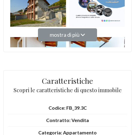
Giardino
Posto auto/Box
mostra di più
Balcone/Terrazzo
Ascensore
Arredato
Caratteristiche
Scopri le caratteristiche di questo immobile
Nuova costruzione
Lusso
Codice: FB_39.3C
Contratto: Vendita
Categoria: Appartamento