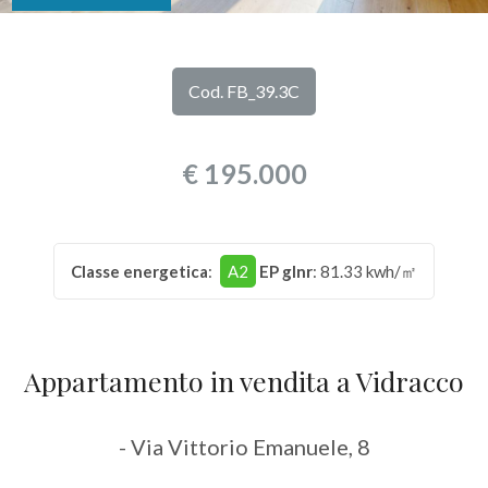
DI
Provincia
NOI
Cod. FB_39.3C
Comune
I
€ 195.000
NOSTRI
SERVIZI
Classe energetica
:
A2
EP glnr
: 81.33 kwh/㎡
CONTATTI
Tipologia
-
multiscelta
Appartamento in vendita a Vidracco
Qualsiasi
- Via Vittorio Emanuele, 8
Residenziali