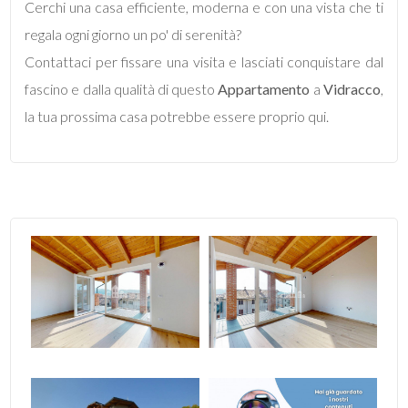
Cerchi una casa efficiente, moderna e con una vista che ti
2
regala ogni giorno un po' di serenità?
Contattaci per fissare una visita e lasciati conquistare dal
3
fascino e dalla qualità di questo
Appartamento
a
Vidracco
,
la tua prossima casa potrebbe essere proprio qui.
4
5
5+
Altre
opzioni
-
multiscelta