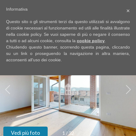
Informativa
×
Codice
IT
Questo sito o gli strumenti terzi da questo utilizzati si avvalgono
EN
di cookie necessari al funzionamento ed utili alle finalità illustrate
nella cookie policy. Se vuoi saperne di più o negare il consenso
a tutti o ad alcuni cookie, consulta la
cookie policy
.
Contratto
Chiudendo questo banner, scorrendo questa pagina, cliccando
HOME
su un link o proseguendo la navigazione in altra maniera,
acconsenti all’uso dei cookie.
Qualsiasi
CHI
SIAMO
Vendita
IMMOBILI
Affitto
SERVIZI
Scegli
dove
DICONO
Vedi più foto
1
/
32
cercare