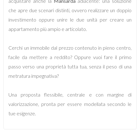
acquistare anche la
Mansarda
adiacente: una soluzione
che apre due scenari distinti, ovvero realizzare un doppio
3
investimento oppure unire le due unità per creare un
appartamento più ampio e articolato.
4
Cerchi un immobile dal prezzo contenuto in pieno centro,
5
facile da mettere a reddito? Oppure vuoi fare il primo
5+
passo verso una proprietà tutta tua, senza il peso di una
metratura impegnativa?
Camere
Una proposta flessibile, centrale e con margine di
minime
valorizzazione, pronta per essere modellata secondo le
tue esigenze.
Qualsiasi
1