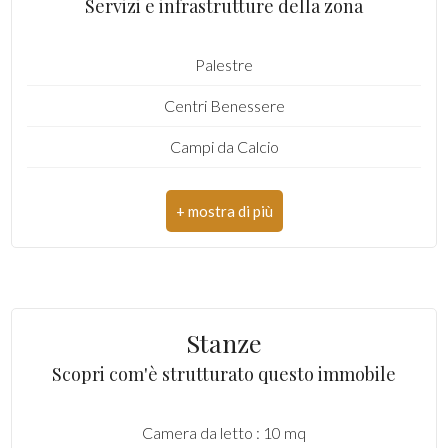
Servizi e infrastrutture della zona
Bagni: 1
Palestre
Locali: 2
Centri Benessere
Stato conservazione: Buono
Campi da Calcio
Piano: Ultimo
Complessi Sportivi
Piani totali: 5
Parchi Giochi
Riscaldamento: Centralizzato con contabilizzatore di
calore
Stazione Ferroviaria
Ascensore: Si
Trasporti Pubblici
Infissi: Legno/vetro singolo
Stanze
Asilo
Scopri com'è strutturato questo immobile
Appartamenti Totali: 23
Scuole Elementari
Anno di costruzione: 1972
Camera da letto : 10 mq
Scuole Medie