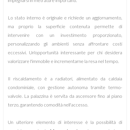
impegnarsi in metrature importanti.
4
Lo stato interno è originale e richiede un aggiornamento,
ma proprio la superficie contenuta permette di
5
intervenire con un investimento proporzionato,
personalizzando gli ambienti senza affrontare costi
5+
eccessivi. Un'opportunità interessante per chi desidera
valorizzare l'immobile e incrementarne la resa nel tempo.
Bagni
minimi
Il riscaldamento è a radiatori, alimentato da caldaia
condominiale, con gestione autonoma tramite termo-
Qualsiasi
valvole. La palazzina è servita da ascensore fino al piano
terzo, garantendo comodità nell'accesso.
1
Un ulteriore elemento di interesse è la possibilità di
2