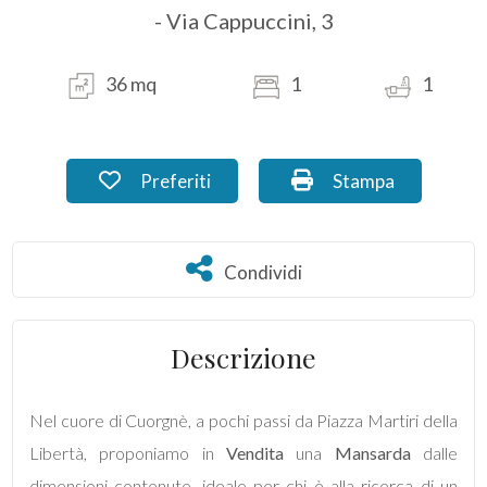
- Via Cappuccini, 3
Commerciali
36 mq
1
1
Industriali
Terreni
Preferiti: Cod. NI_08.9a
Stampa: Cod. NI_0
Preferiti
Stampa
Prezzo
Condividi
Condividi
Descrizione
Nel cuore di Cuorgnè, a pochi passi da Piazza Martiri della
Libertà, proponiamo in
Vendita
una
Mansarda
dalle
Totale
dimensioni contenute, ideale per chi è alla ricerca di un