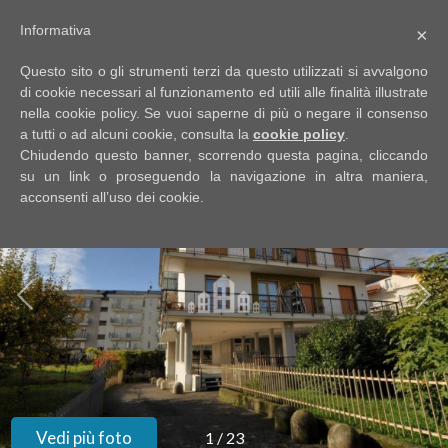
Informativa
×
Codice
IT
Questo sito o gli strumenti terzi da questo utilizzati si avvalgono
EN
di cookie necessari al funzionamento ed utili alle finalità illustrate
nella cookie policy. Se vuoi saperne di più o negare il consenso
a tutti o ad alcuni cookie, consulta la
cookie policy
.
Contratto
Chiudendo questo banner, scorrendo questa pagina, cliccando
HOME
su un link o proseguendo la navigazione in altra maniera,
acconsenti all’uso dei cookie.
Qualsiasi
CHI
SIAMO
Vendita
IMMOBILI
Affitto
SERVIZI
Scegli
dove
DICONO
Vedi più foto
1
/
23
cercare