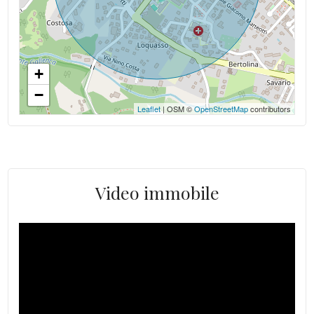
+
−
Leaflet
| OSM ©
OpenStreetMap
contributors
Video immobile