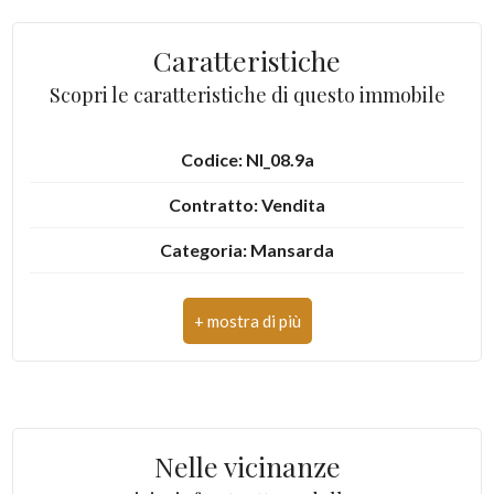
Giardino
Caratteristiche
Posto auto/Box
Scopri le caratteristiche di questo immobile
Balcone/Terrazzo
Codice: NI_08.9a
Contratto: Vendita
Ascensore
Categoria: Mansarda
Arredato
Indirizzo: Via Cappuccini, 3
Nuova costruzione
CAP: 10082
Comune: Cuorgnè
Lusso
Totale mq: 36 mq
Nelle vicinanze
Camere: 1