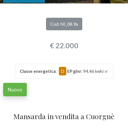
DI
Provincia
NOI
Cod. NI_08.9a
Comune
I
€ 22.000
NOSTRI
SERVIZI
Classe energetica
:
D
EP glnr
: 94.46 kwh/㎡
CONTATTI
Tipologia
-
Nuovo
multiscelta
Qualsiasi
Mansarda in vendita a Cuorgnè
Residenziali