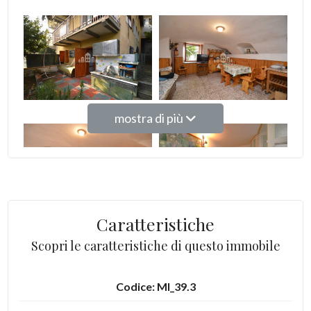
2
3
4
mostra di più
5
5+
Caratteristiche
Altre
Scopri le caratteristiche di questo immobile
opzioni
-
multiscelta
Codice: MI_39.3