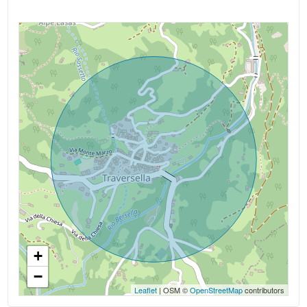
+
−
Leaflet
| OSM ©
OpenStreetMap
contributors