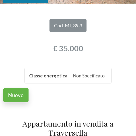
DI
Provincia
NOI
Cod. MI_39.3
Comune
I
€ 35.000
NOSTRI
SERVIZI
Classe energetica
:
Non Specificato
CONTATTI
Tipologia
-
Nuovo
multiscelta
Qualsiasi
Appartamento in vendita a
Traversella
Residenziali