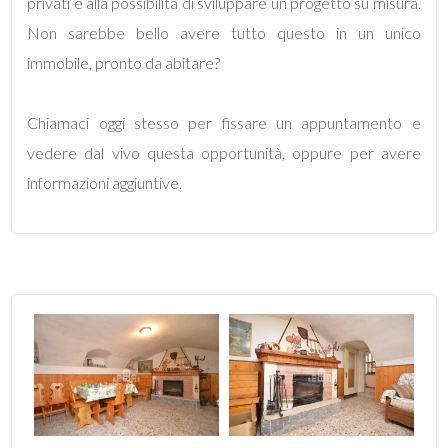
privati e alla possibilità di sviluppare un progetto su misura.
Non sarebbe bello avere tutto questo in un unico
3
immobile, pronto da abitare?
4
Chiamaci oggi stesso per fissare un appuntamento e
vedere dal vivo questa opportunità, oppure per avere
5
informazioni aggiuntive.
5+
Camere
minime
Qualsiasi
1