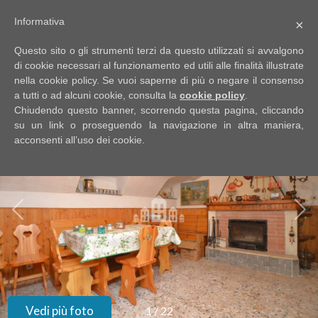
Informativa
×
Codice
IT
Questo sito o gli strumenti terzi da questo utilizzati si avvalgono
EN
di cookie necessari al funzionamento ed utili alle finalità illustrate
nella cookie policy. Se vuoi saperne di più o negare il consenso
a tutti o ad alcuni cookie, consulta la
cookie policy
.
Contratto
Chiudendo questo banner, scorrendo questa pagina, cliccando
HOME
su un link o proseguendo la navigazione in altra maniera,
acconsenti all’uso dei cookie.
Qualsiasi
CHI
SIAMO
Vendita
IMMOBILI
Affitto
SERVIZI
Scegli
dove
DICONO
Vedi più foto
1
/
22
cercare