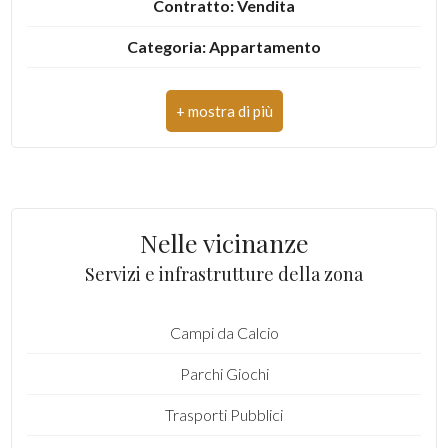
Contratto: Vendita
Giardino
Categoria: Appartamento
Posto auto/Box
Indirizzo: via Miniere, 4
CAP: 10080
Balcone/Terrazzo
Comune: Traversella
Ascensore
Totale mq: 56 mq
Nelle vicinanze
Arredato
Camere: 1
Servizi e infrastrutture della zona
Bagni: 1
Nuova costruzione
Campi da Calcio
Locali: 3
Lusso
Parchi Giochi
Stato conservazione: Buono
Trasporti Pubblici
Piano: Piano terra