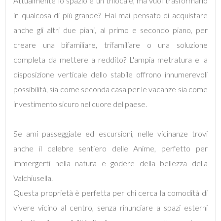
Attualmente lo spazio è un trilocale, ma vuoi trasformarlo
in qualcosa di più grande? Hai mai pensato di acquistare
4
anche gli altri due piani, al primo e secondo piano, per
creare una bifamiliare, trifamiliare o una soluzione
5
completa da mettere a reddito? L'ampia metratura e la
disposizione verticale dello stabile offrono innumerevoli
5+
possibilità, sia come seconda casa per le vacanze sia come
investimento sicuro nel cuore del paese.
Bagni
minimi
Se ami passeggiate ed escursioni, nelle vicinanze trovi
anche il celebre sentiero delle Anime, perfetto per
Qualsiasi
immergerti nella natura e godere della bellezza della
Valchiusella.
1
Questa proprietà è perfetta per chi cerca la comodità di
vivere vicino al centro, senza rinunciare a spazi esterni
2