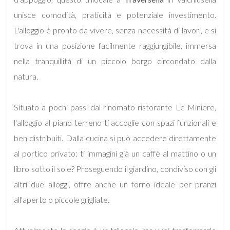
mq
unisce comodità, praticità e potenziale investimento.
L'alloggio è pronto da vivere, senza necessità di lavori, e si
trova in una posizione facilmente raggiungibile, immersa
nella tranquillità di un piccolo borgo circondato dalla
natura.
Locali
Situato a pochi passi dal rinomato ristorante Le Miniere,
minimi
l'alloggio al piano terreno ti accoglie con spazi funzionali e
ben distribuiti. Dalla cucina si può accedere direttamente
Qualsiasi
al portico privato: ti immagini già un caffè al mattino o un
libro sotto il sole? Proseguendo il giardino, condiviso con gli
1
altri due alloggi, offre anche un forno ideale per pranzi
2
all'aperto o piccole grigliate.
3