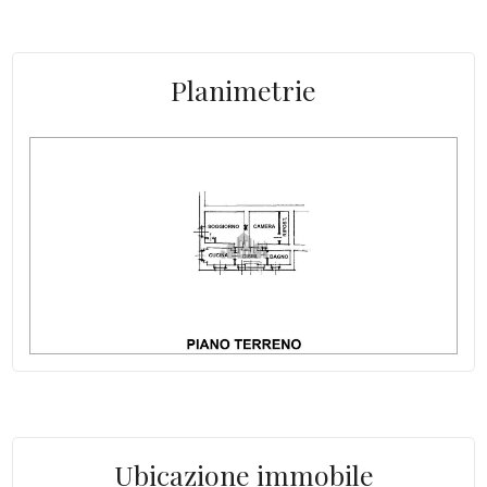
Raggiungibile in auto: Sì
Alimentazione acqua calda: Boiler elettrico
Planimetrie
Alimentazione gas cucina: Bombola
Indip su lati: 3
Giardino cond.: si
Stato del tetto: buono
Spese Condominiali/anno: no
Luce: allacciata
Altitudine mslm: 830
Acqua: Allacciata
Ubicazione immobile