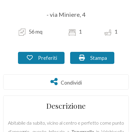
- via Miniere, 4
Commerciali
Industriali
56 mq
1
1
Terreni
Preferiti: Cod. MI_39.3
Stampa: Cod. MI_3
Preferiti
Stampa
Prezzo
Condividi
Condividi
Descrizione
Abitabile da subito, vicino al centro e perfetto come punto
Totale
d'appoggio, questo trilocale a
Traversella
in Valchiusella