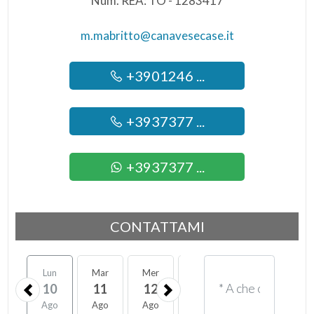
Num. REA: TO - 1283417
m.mabritto@canavesecase.it
+3901246 ...
+3937377 ...
+3937377 ...
CONTATTAMI
Lun
Mar
Mer
Gio
Ven
Sab
10
11
12
13
14
15
Ago
Ago
Ago
Ago
Ago
Ago