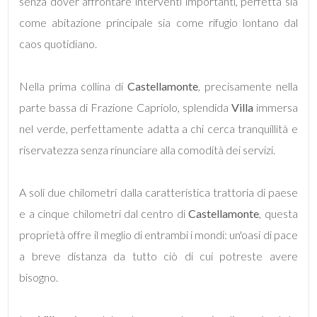
mq
senza dover affrontare interventi importanti, perfetta sia
come abitazione principale sia come rifugio lontano dal
caos quotidiano.
Nella prima collina di
Castellamonte
, precisamente nella
parte bassa di Frazione Capriolo, splendida
Villa
immersa
nel verde, perfettamente adatta a chi cerca tranquillità e
Locali
riservatezza senza rinunciare alla comodità dei servizi.
minimi
A soli due chilometri dalla caratteristica trattoria di paese
Qualsiasi
e a cinque chilometri dal centro di
Castellamonte
, questa
1
proprietà offre il meglio di entrambi i mondi: un'oasi di pace
a breve distanza da tutto ciò di cui potreste avere
2
bisogno.
3