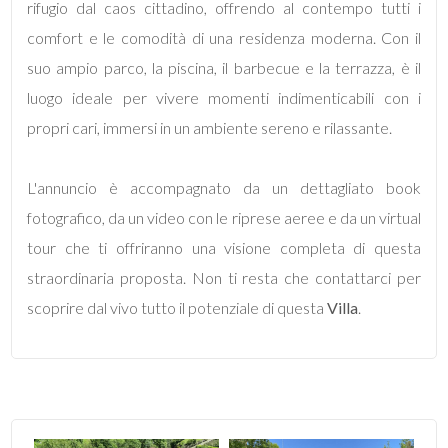
rifugio dal caos cittadino, offrendo al contempo tutti i
2
comfort e le comodità di una residenza moderna. Con il
suo ampio parco, la piscina, il barbecue e la terrazza, è il
3
luogo ideale per vivere momenti indimenticabili con i
propri cari, immersi in un ambiente sereno e rilassante.
4
L'annuncio è accompagnato da un dettagliato book
5
fotografico, da un video con le riprese aeree e da un virtual
tour che ti offriranno una visione completa di questa
5+
straordinaria proposta. Non ti resta che contattarci per
scoprire dal vivo tutto il potenziale di questa
Villa
.
Altre
opzioni
-
multiscelta