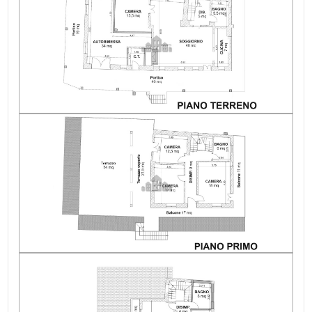
Bagni: 3
Locali: 8
Stato conservazione: Ottimo
Numero posti auto scoperti: 10
Numero posti auto coperti: 5
Piano: Edificio
Piani totali: 3
Riscaldamento: Autonomo
Posto auto: Coperto
Assenza barriere architettoniche: Si
Infissi: legno/doppio vetro