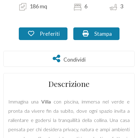
186 mq
6
3
Commerciali
Industriali
Preferiti: Cod. MX_45.2
Stampa: Cod. MX_4
Preferiti
Stampa
Terreni
Condividi
Condividi
Prezzo
Descrizione
Immagina una
Villa
con piscina, immersa nel verde e
pronta da vivere fin da subito, dove ogni spazio invita a
rallentare e godersi la tranquillità della collina. Una casa
pensata per chi desidera privacy, natura e ampi ambienti
Totale