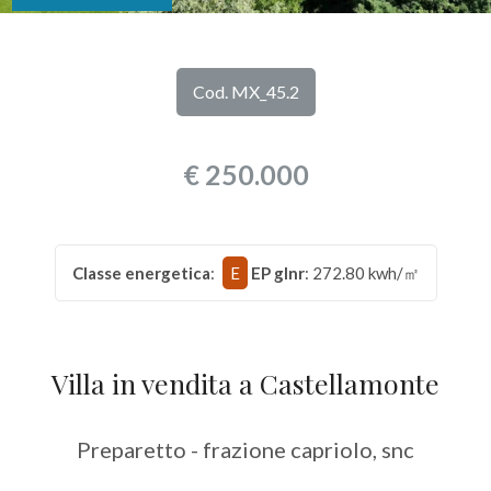
DI
Provincia
NOI
Cod. MX_45.2
Comune
I
€ 250.000
NOSTRI
SERVIZI
Classe energetica
:
E
EP glnr
: 272.80 kwh/㎡
CONTATTI
Tipologia
-
multiscelta
Villa in vendita a Castellamonte
Qualsiasi
Preparetto - frazione capriolo, snc
Residenziali