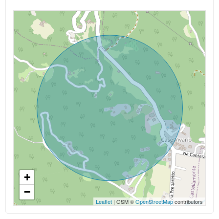
Alimentazione acqua calda: GPL
Alimentazione gas cucina: GPL
Indip su lati: 4
Ristrutturazione: 1995-2018
Stato del tetto: Nuovo nel 1995
Spese Riscaldamento/anno: ND auotonomo
Spese Condominiali/anno: Assenti
Luce: allacciata
Altitudine mslm: 400 mslm
+
Strada sterrata
−
Leaflet
| OSM ©
OpenStreetMap
contributors
Acqua: Allacciata