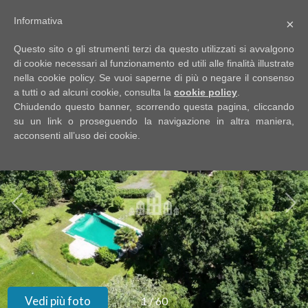
Informativa
×
Codice
IT
Questo sito o gli strumenti terzi da questo utilizzati si avvalgono
EN
di cookie necessari al funzionamento ed utili alle finalità illustrate
nella cookie policy. Se vuoi saperne di più o negare il consenso
a tutti o ad alcuni cookie, consulta la
cookie policy
.
Contratto
Chiudendo questo banner, scorrendo questa pagina, cliccando
HOME
su un link o proseguendo la navigazione in altra maniera,
acconsenti all’uso dei cookie.
Qualsiasi
CHI
SIAMO
Vendita
IMMOBILI
Affitto
SERVIZI
Scegli
dove
DICONO
Vedi più foto
1
/
60
cercare