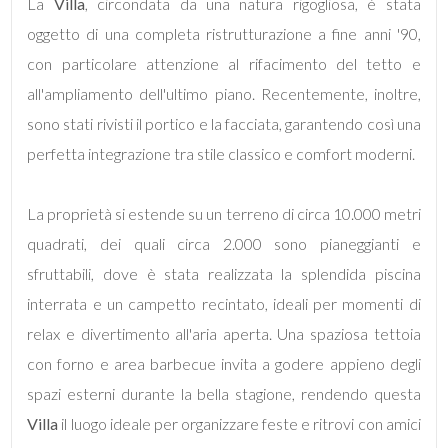
La
Villa
, circondata da una natura rigogliosa, è stata
oggetto di una completa ristrutturazione a fine anni '90,
4
con particolare attenzione al rifacimento del tetto e
all'ampliamento dell'ultimo piano. Recentemente, inoltre,
5
sono stati rivisti il portico e la facciata, garantendo così una
perfetta integrazione tra stile classico e comfort moderni.
5+
La proprietà si estende su un terreno di circa 10.000 metri
Bagni
quadrati, dei quali circa 2.000 sono pianeggianti e
minimi
sfruttabili, dove è stata realizzata la splendida piscina
interrata e un campetto recintato, ideali per momenti di
Qualsiasi
relax e divertimento all'aria aperta. Una spaziosa tettoia
con forno e area barbecue invita a godere appieno degli
1
spazi esterni durante la bella stagione, rendendo questa
Villa
il luogo ideale per organizzare feste e ritrovi con amici
2