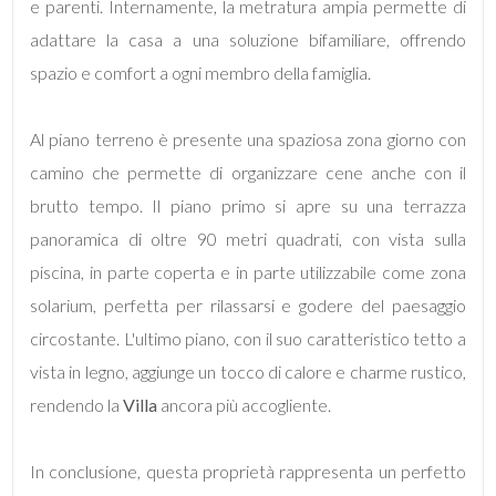
e parenti. Internamente, la metratura ampia permette di
adattare la casa a una soluzione bifamiliare, offrendo
3
spazio e comfort a ogni membro della famiglia.
4
Al piano terreno è presente una spaziosa zona giorno con
5
camino che permette di organizzare cene anche con il
brutto tempo. Il piano primo si apre su una terrazza
5+
panoramica di oltre 90 metri quadrati, con vista sulla
piscina, in parte coperta e in parte utilizzabile come zona
solarium, perfetta per rilassarsi e godere del paesaggio
Camere
circostante. L'ultimo piano, con il suo caratteristico tetto a
minime
vista in legno, aggiunge un tocco di calore e charme rustico,
Qualsiasi
rendendo la
Villa
ancora più accogliente.
1
In conclusione, questa proprietà rappresenta un perfetto