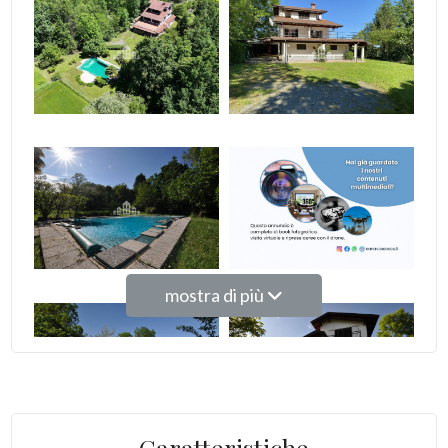
Giardino
Posto auto/Box
Balcone/Terrazzo
Ascensore
Arredato
mostra di più
Nuova costruzione
Lusso
Caratteristiche