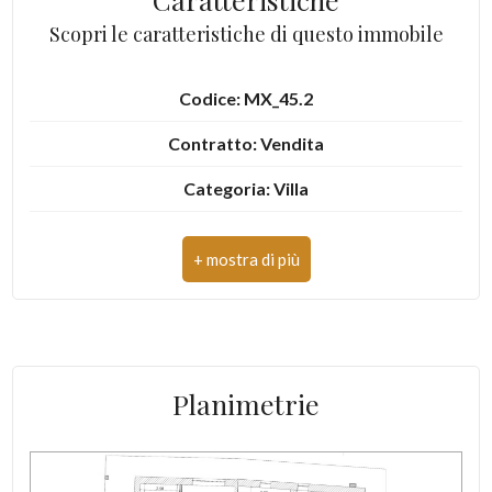
Scopri le caratteristiche di questo immobile
Codice: MX_45.2
Contratto: Vendita
Categoria: Villa
Indirizzo: frazione capriolo, snc
CAP: 10081
Comune: Castellamonte
Zona: Preparetto
Planimetrie
Totale mq: 186 mq
Camere: 6