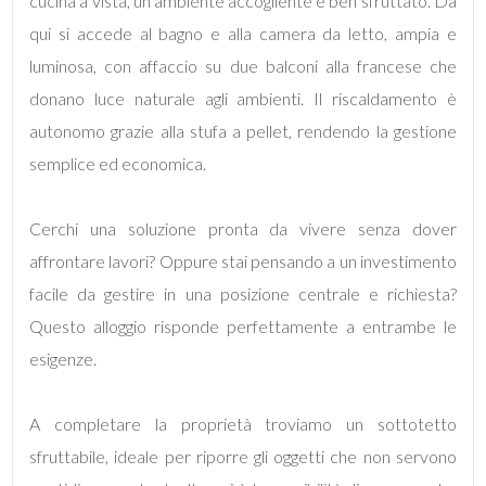
cucina a vista, un ambiente accogliente e ben sfruttato. Da
qui si accede al bagno e alla camera da letto, ampia e
4
luminosa, con affaccio su due balconi alla francese che
donano luce naturale agli ambienti. Il riscaldamento è
5
autonomo grazie alla stufa a pellet, rendendo la gestione
semplice ed economica.
5+
Cerchi una soluzione pronta da vivere senza dover
Bagni
affrontare lavori? Oppure stai pensando a un investimento
minimi
facile da gestire in una posizione centrale e richiesta?
Questo alloggio risponde perfettamente a entrambe le
Qualsiasi
esigenze.
1
A completare la proprietà troviamo un sottotetto
sfruttabile, ideale per riporre gli oggetti che non servono
2