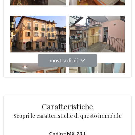
2
3
4
mostra di più
5
5+
Altre
Caratteristiche
opzioni
-
Scopri le caratteristiche di questo immobile
multiscelta
Codice: MX_23.1