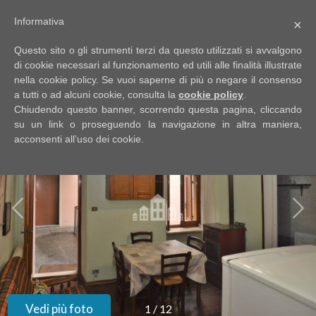
Informativa
×
Codice
IT
Questo sito o gli strumenti terzi da questo utilizzati si avvalgono
EN
di cookie necessari al funzionamento ed utili alle finalità illustrate
nella cookie policy. Se vuoi saperne di più o negare il consenso
a tutti o ad alcuni cookie, consulta la
cookie policy
.
Contratto
Chiudendo questo banner, scorrendo questa pagina, cliccando
HOME
su un link o proseguendo la navigazione in altra maniera,
acconsenti all’uso dei cookie.
Qualsiasi
CHI
SIAMO
Vendita
IMMOBILI
Affitto
SERVIZI
Scegli
dove
DICONO
Vedi più foto
1
/
12
cercare