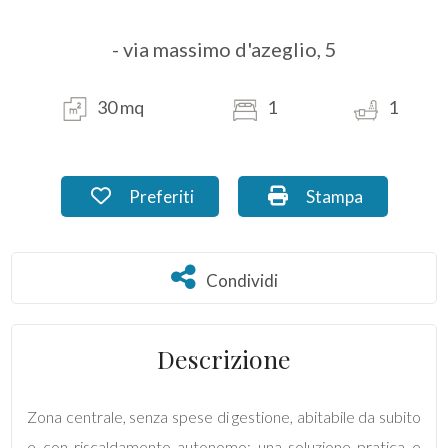
- via massimo d'azeglio, 5
Commerciali
Industriali
30 mq
1
1
Terreni
Preferiti: Cod. MX_23.1
Stampa: Cod. MX_2
Preferiti
Stampa
Prezzo
Condividi
Condividi
Descrizione
Zona centrale, senza spese di gestione, abitabile da subito
Totale
e con riscaldamento autonomo: una soluzione pratica e