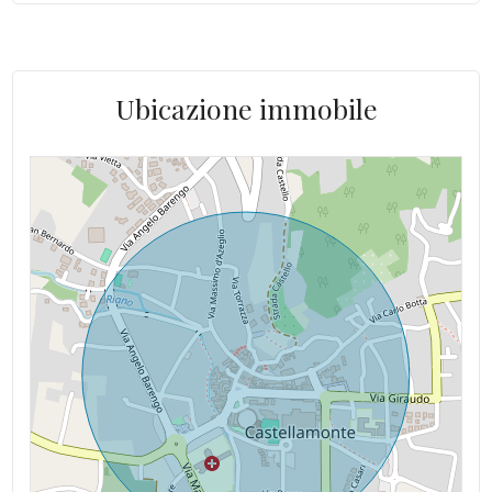
Raggiungibile in auto: Sì
Supermercato
Alimentazione acqua calda: Boiler elettrico
Uffici comunali
Alimentazione gas cucina: Bombola
Ubicazione immobile
Indip su lati: su 2 lati
Ristrutturazione: Si, nel 2013 facciata
Stato del tetto: buono
Spese Riscaldamento/anno: ND autonomo
Luce: allacciata
Altitudine mslm: 343 mslm
Acqua: Allacciata