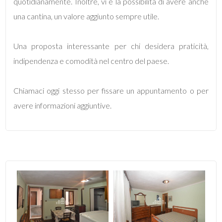
quotidianamente. Inoltre, vi è la possibilità di avere anche
una cantina, un valore aggiunto sempre utile.
3
Una proposta interessante per chi desidera praticità,
4
indipendenza e comodità nel centro del paese.
5
Chiamaci oggi stesso per fissare un appuntamento o per
5+
avere informazioni aggiuntive.
Camere
minime
Qualsiasi
1