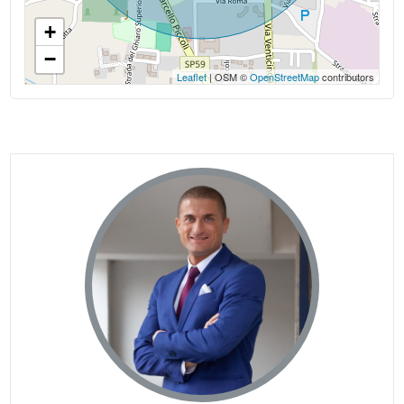
+
−
Leaflet
| OSM ©
OpenStreetMap
contributors