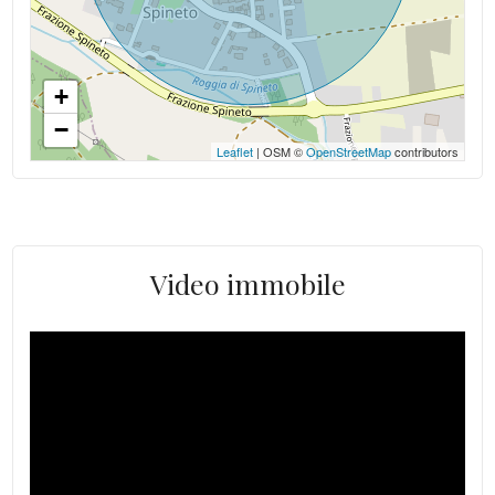
+
−
Leaflet
| OSM ©
OpenStreetMap
contributors
Video immobile