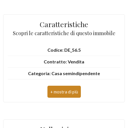
Giardino
Posto auto/Box
Caratteristiche
Scopri le caratteristiche di questo immobile
Balcone/Terrazzo
Codice: DE_56.5
Ascensore
Contratto: Vendita
Arredato
Categoria: Casa semindipendente
Indirizzo: Via delle Scuole, 18
Nuova costruzione
CAP: 10081
Lusso
Comune: Castellamonte
Zona: Spineto