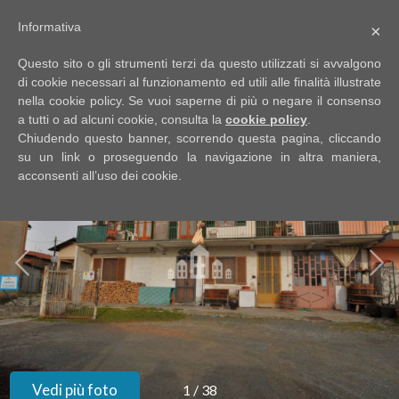
Informativa
×
Codice
IT
Questo sito o gli strumenti terzi da questo utilizzati si avvalgono
EN
di cookie necessari al funzionamento ed utili alle finalità illustrate
nella cookie policy. Se vuoi saperne di più o negare il consenso
a tutti o ad alcuni cookie, consulta la
cookie policy
.
Contratto
Chiudendo questo banner, scorrendo questa pagina, cliccando
HOME
su un link o proseguendo la navigazione in altra maniera,
acconsenti all’uso dei cookie.
Qualsiasi
CHI
SIAMO
Vendita
IMMOBILI
Affitto
SERVIZI
Scegli
dove
DICONO
Vedi più foto
1
/
38
cercare