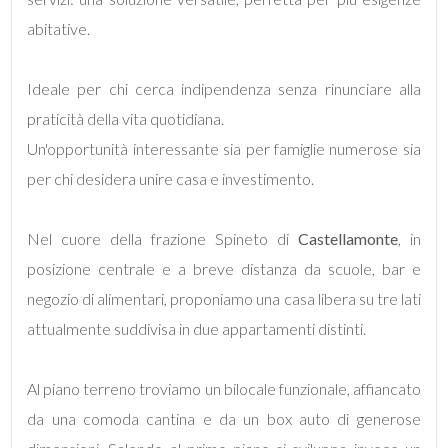
mq
abitative.
Ideale per chi cerca indipendenza senza rinunciare alla
praticità della vita quotidiana.
Un'opportunità interessante sia per famiglie numerose sia
per chi desidera unire casa e investimento.
Locali
minimi
Nel cuore della frazione Spineto di
Castellamonte
, in
posizione centrale e a breve distanza da scuole, bar e
Qualsiasi
negozio di alimentari, proponiamo una casa libera su tre lati
attualmente suddivisa in due appartamenti distinti.
1
2
Al piano terreno troviamo un bilocale funzionale, affiancato
da una comoda cantina e da un box auto di generose
3