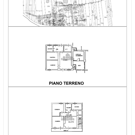
Raggiungibile in auto: Sì
Alimentazione acqua calda: GPL
Alimentazione gas cucina: GPL
Indip su lati: 3
Ristrutturazione: Si generali dal 2010 al 2022
Stato del tetto: Rivisto nel 2015
Spese Riscaldamento/anno: ND autonomo
Luce: allacciata
Altitudine mslm: 340 mslm
Acqua: Allacciata