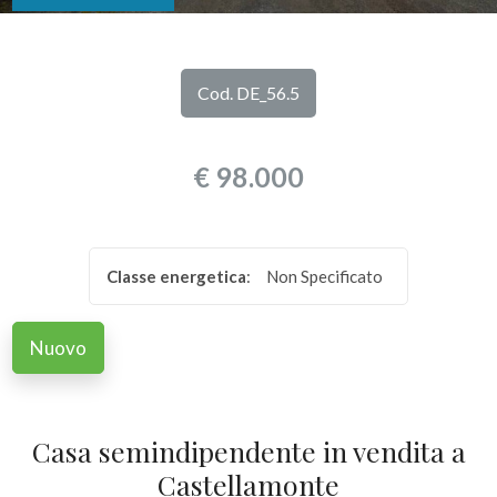
DI
Provincia
NOI
Cod. DE_56.5
Comune
I
€ 98.000
NOSTRI
SERVIZI
Classe energetica
:
Non Specificato
CONTATTI
Tipologia
-
Nuovo
multiscelta
Qualsiasi
Casa semindipendente in vendita a
Castellamonte
Residenziali