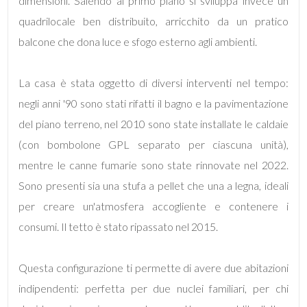
dimensioni. Salendo al primo piano si sviluppa invece un
quadrilocale ben distribuito, arricchito da un pratico
4
balcone che dona luce e sfogo esterno agli ambienti.
5
La casa è stata oggetto di diversi interventi nel tempo:
negli anni '90 sono stati rifatti il bagno e la pavimentazione
5+
del piano terreno, nel 2010 sono state installate le caldaie
(con bombolone GPL separato per ciascuna unità),
Bagni
mentre le canne fumarie sono state rinnovate nel 2022.
minimi
Sono presenti sia una stufa a pellet che una a legna, ideali
per creare un'atmosfera accogliente e contenere i
Qualsiasi
consumi. Il tetto è stato ripassato nel 2015.
1
Questa configurazione ti permette di avere due abitazioni
indipendenti: perfetta per due nuclei familiari, per chi
2