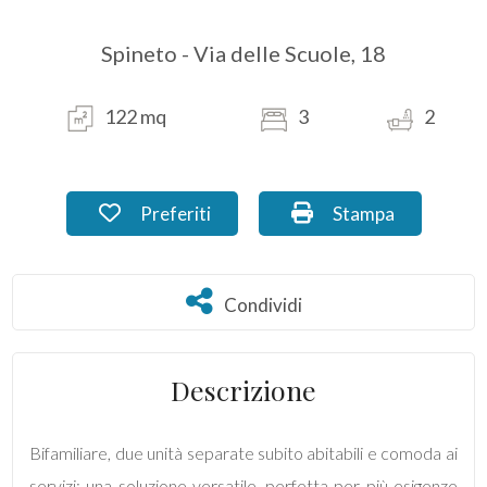
Spineto - Via delle Scuole, 18
Commerciali
Industriali
122 mq
3
2
Terreni
Preferiti: Cod. DE_56.5
Stampa: Cod. DE_5
Preferiti
Stampa
Prezzo
Condividi
Condividi
Descrizione
Bifamiliare, due unità separate subito abitabili e comoda ai
Totale
servizi: una soluzione versatile, perfetta per più esigenze