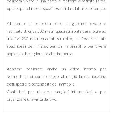
desidera vivere in una parte e mettere a reddito l'altra,
oppure per chi cerca spazi flessibili da adattare nel tempo.
3
All'esterno, la proprietà offre un giardino privato e
4
recintato di circa 500 metri quadrati fronte casa, oltre ad
ulteriori 200 metri quadrati sul retro, anch'essi recintati:
5
spazi ideali per il relax, per chi ha animali o per vivere
5+
appieno le belle giornate all'aria aperta.
Abbiamo realizzato anche un video interno per
Camere
permetterti di comprendere al meglio la distribuzione
minime
degli spazi e le potenzialità dell'immobile.
Contattaci per ricevere maggiori informazioni o per
Qualsiasi
organizzare una visita dal vivo.
1