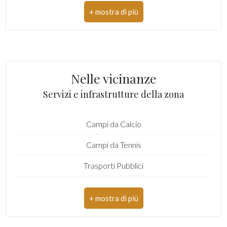
CAP: 10040
Comune: Lombardore
Totale mq: 165 mq
Nelle vicinanze
Camere: 3
Servizi e infrastrutture della zona
Bagni: 2
Campi da Calcio
Locali: 5
Campi da Tennis
Stato conservazione: Ottimo
Trasporti Pubblici
Piano: Edificio
Piani totali: 3
Riscaldamento: Autonomo