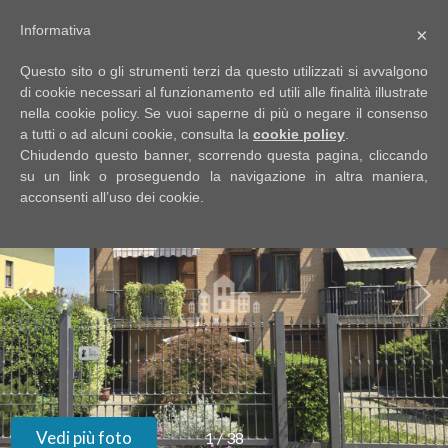
Informativa
×
Codice
IT
Questo sito o gli strumenti terzi da questo utilizzati si avvalgono
EN
di cookie necessari al funzionamento ed utili alle finalità illustrate
nella cookie policy. Se vuoi saperne di più o negare il consenso
a tutti o ad alcuni cookie, consulta la
cookie policy
.
Contratto
Chiudendo questo banner, scorrendo questa pagina, cliccando
HOME
su un link o proseguendo la navigazione in altra maniera,
acconsenti all’uso dei cookie.
Qualsiasi
CHI
SIAMO
Vendita
IMMOBILI
Affitto
SERVIZI
Scegli
dove
DICONO
Vedi più foto
1
/
38
cercare