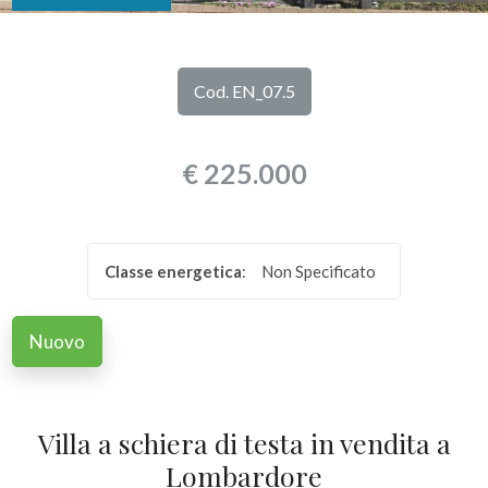
DI
Provincia
NOI
Cod. EN_07.5
Comune
I
€ 225.000
NOSTRI
SERVIZI
Classe energetica
:
Non Specificato
CONTATTI
Tipologia
-
Nuovo
multiscelta
Qualsiasi
Villa a schiera di testa in vendita a
Lombardore
Residenziali