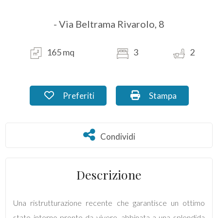
- Via Beltrama Rivarolo, 8
Commerciali
Industriali
165 mq
3
2
Terreni
Preferiti: Cod. EN_07.5
Stampa: Cod. EN_0
Preferiti
Stampa
Prezzo
Condividi
Condividi
Descrizione
Una ristrutturazione recente che garantisce un ottimo
Totale
stato interno pronto da vivere, abbinata a una splendida