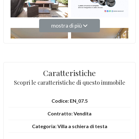
Giardino
Posto auto/Box
mostra di più
Balcone/Terrazzo
Ascensore
Caratteristiche
Arredato
Scopri le caratteristiche di questo immobile
Nuova costruzione
Codice: EN_07.5
Lusso
Contratto: Vendita
Categoria: Villa a schiera di testa
Indirizzo: Via Beltrama Rivarolo, 8