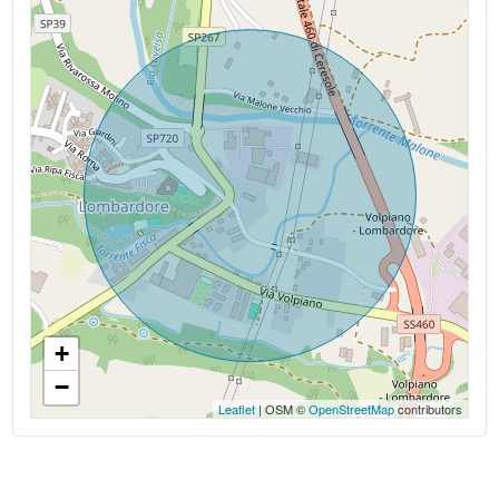
Acqua: Allacciata
+
−
Leaflet
| OSM ©
OpenStreetMap
contributors