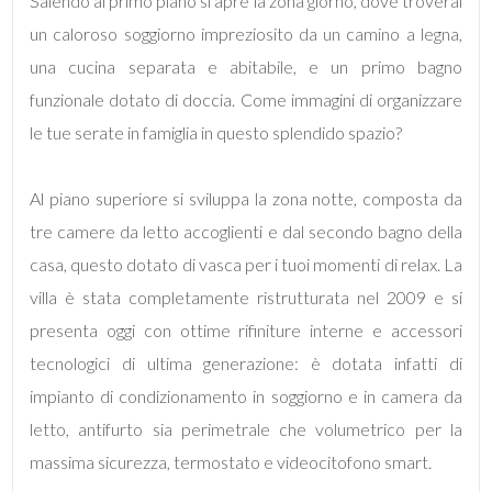
Salendo al primo piano si apre la zona giorno, dove troverai
un caloroso soggiorno impreziosito da un camino a legna,
4
una cucina separata e abitabile, e un primo bagno
funzionale dotato di doccia. Come immagini di organizzare
5
le tue serate in famiglia in questo splendido spazio?
5+
Al piano superiore si sviluppa la zona notte, composta da
tre camere da letto accoglienti e dal secondo bagno della
Bagni
casa, questo dotato di vasca per i tuoi momenti di relax. La
minimi
villa è stata completamente ristrutturata nel 2009 e si
presenta oggi con ottime rifiniture interne e accessori
Qualsiasi
tecnologici di ultima generazione: è dotata infatti di
impianto di condizionamento in soggiorno e in camera da
1
letto, antifurto sia perimetrale che volumetrico per la
massima sicurezza, termostato e videocitofono smart.
2