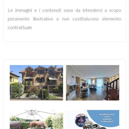
2
Le immagini e i contenuti sono da intendersi a scopo
puramente illustrativo e non costituiscono elemento
3
contrattuale
4
5
5+
Altre
opzioni
-
multiscelta