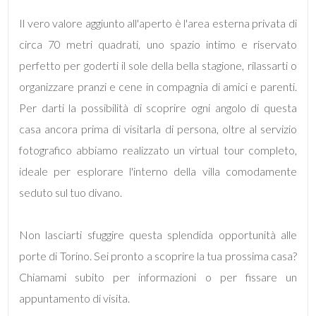
Il vero valore aggiunto all'aperto è l'area esterna privata di
3
circa 70 metri quadrati, uno spazio intimo e riservato
perfetto per goderti il sole della bella stagione, rilassarti o
4
organizzare pranzi e cene in compagnia di amici e parenti.
Per darti la possibilità di scoprire ogni angolo di questa
5
casa ancora prima di visitarla di persona, oltre al servizio
5+
fotografico abbiamo realizzato un virtual tour completo,
ideale per esplorare l'interno della villa comodamente
seduto sul tuo divano.
Camere
minime
Non lasciarti sfuggire questa splendida opportunità alle
porte di Torino. Sei pronto a scoprire la tua prossima casa?
Qualsiasi
Chiamami subito per informazioni o per fissare un
1
appuntamento di visita.