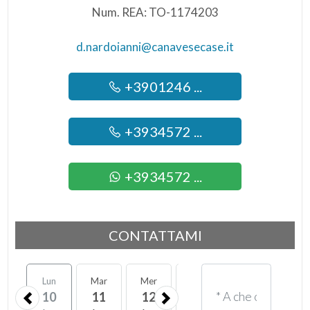
Num. REA: TO-1174203
d.nardoianni@canavesecase.it
+3901246 ...
+3934572 ...
+3934572 ...
CONTATTAMI
Lun
Mar
Mer
Gio
Ven
Sab
10
11
12
13
14
15