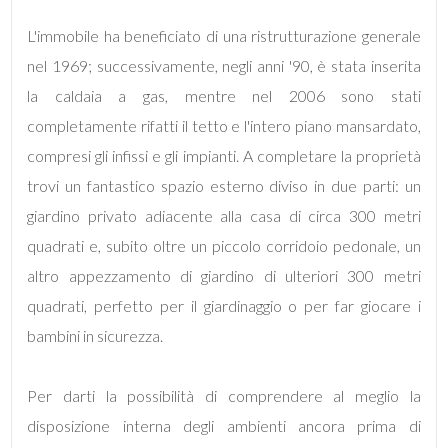
L'immobile ha beneficiato di una ristrutturazione generale
3
nel 1969; successivamente, negli anni '90, è stata inserita
la caldaia a gas, mentre nel 2006 sono stati
4
completamente rifatti il tetto e l'intero piano mansardato,
5
compresi gli infissi e gli impianti. A completare la proprietà
trovi un fantastico spazio esterno diviso in due parti: un
5+
giardino privato adiacente alla casa di circa 300 metri
quadrati e, subito oltre un piccolo corridoio pedonale, un
altro appezzamento di giardino di ulteriori 300 metri
Camere
quadrati, perfetto per il giardinaggio o per far giocare i
minime
bambini in sicurezza.
Qualsiasi
Per darti la possibilità di comprendere al meglio la
1
disposizione interna degli ambienti ancora prima di