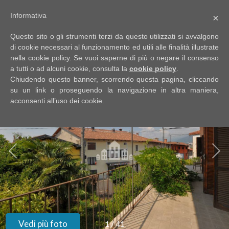
Informativa
×
Codice
IT
Questo sito o gli strumenti terzi da questo utilizzati si avvalgono
EN
di cookie necessari al funzionamento ed utili alle finalità illustrate
nella cookie policy. Se vuoi saperne di più o negare il consenso
a tutti o ad alcuni cookie, consulta la
cookie policy
.
Contratto
Chiudendo questo banner, scorrendo questa pagina, cliccando
HOME
su un link o proseguendo la navigazione in altra maniera,
acconsenti all’uso dei cookie.
Qualsiasi
CHI
SIAMO
Vendita
IMMOBILI
Affitto
SERVIZI
Scegli
dove
DICONO
Vedi più foto
1
/
41
cercare