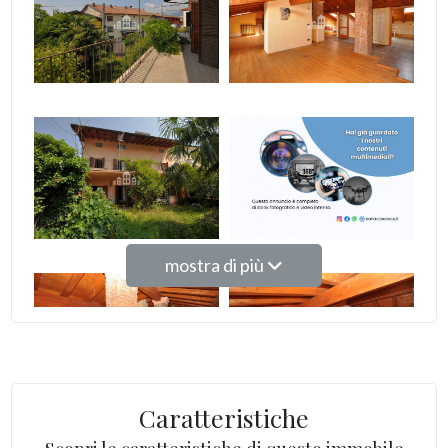
Giardino
Posto auto/Box
Balcone/Terrazzo
Ascensore
Arredato
mostra di più
Nuova costruzione
Lusso
Caratteristiche