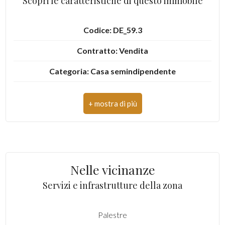
Scopri le caratteristiche di questo immobile
Codice: DE_59.3
Contratto: Vendita
Categoria: Casa semindipendente
Indirizzo: Frazione Spineto, 6
CAP: 10081
Comune: Castellamonte
Zona: Spineto
Nelle vicinanze
Totale mq: 220 mq
Servizi e infrastrutture della zona
Camere: 3
Palestre
Bagni: 4