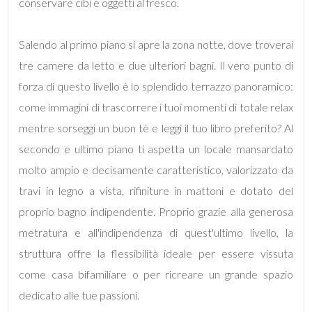
conservare cibi e oggetti al fresco.
4
Salendo al primo piano si apre la zona notte, dove troverai
tre camere da letto e due ulteriori bagni. Il vero punto di
5
forza di questo livello è lo splendido terrazzo panoramico:
come immagini di trascorrere i tuoi momenti di totale relax
5+
mentre sorseggi un buon tè e leggi il tuo libro preferito? Al
secondo e ultimo piano ti aspetta un locale mansardato
Bagni
molto ampio e decisamente caratteristico, valorizzato da
minimi
travi in legno a vista, rifiniture in mattoni e dotato del
proprio bagno indipendente. Proprio grazie alla generosa
Qualsiasi
metratura e all'indipendenza di quest'ultimo livello, la
struttura offre la flessibilità ideale per essere vissuta
1
come casa bifamiliare o per ricreare un grande spazio
dedicato alle tue passioni.
2