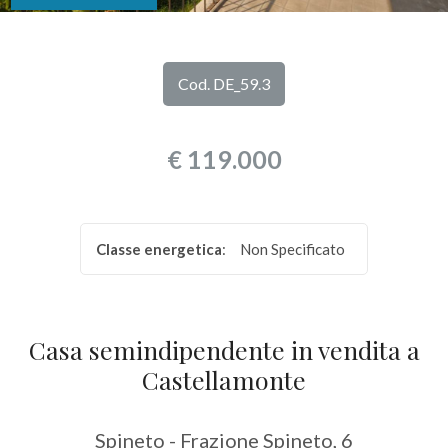
DI
Provincia
NOI
Cod. DE_59.3
Comune
I
€ 119.000
NOSTRI
SERVIZI
Classe energetica
:
Non Specificato
CONTATTI
Tipologia
-
multiscelta
Casa semindipendente in vendita a
Castellamonte
Qualsiasi
Spineto - Frazione Spineto, 6
Residenziali