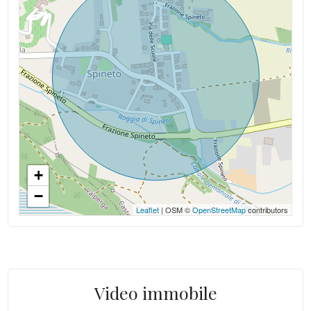
+
−
Leaflet
| OSM ©
OpenStreetMap
contributors
Video immobile