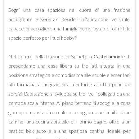
mq
Sogni una casa spaziosa nel cuore di una frazione
accogliente e servita? Desideri un'abitazione versatile,
capace di accogliere una famiglia numerosa o di offrirti lo
spazio perfetto per i tuoi hobby?
Nel centro della frazione di Spineto a
Castellamonte
, ti
Locali
presentiamo una casa libera su tre lati, situata in una
minimi
posizione strategica e comodissima alle scuole elementari,
alla farmacia, al negozio di alimentari e a tutti i principali
Qualsiasi
servizi. L'abitazione si sviluppa su tre livelli collegati da una
1
comoda scala interna. Al piano terreno ti accoglie la zona
giorno, composta da un caloroso soggiorno arricchito da un
2
camino, una cucina abitabile e il primo bagno, oltre a un
pratico box auto e a una spaziosa cantina, ideale per
3