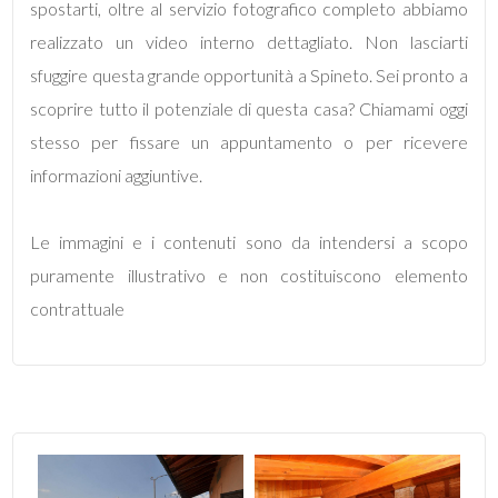
spostarti, oltre al servizio fotografico completo abbiamo
2
realizzato un video interno dettagliato. Non lasciarti
sfuggire questa grande opportunità a Spineto. Sei pronto a
3
scoprire tutto il potenziale di questa casa? Chiamami oggi
stesso per fissare un appuntamento o per ricevere
4
informazioni aggiuntive.
5
Le immagini e i contenuti sono da intendersi a scopo
puramente illustrativo e non costituiscono elemento
5+
contrattuale
Altre
opzioni
-
multiscelta