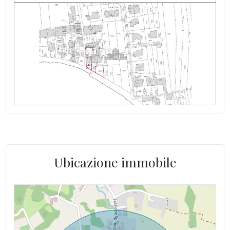
Stato del tetto: buono
Spese Riscaldamento/anno: ND autonomo
Luce: allacciabile
Altitudine mslm: 340 mslm
Acqua: Allacciata
Ubicazione immobile