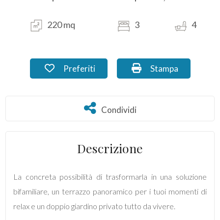
Commerciali
220 mq
3
4
Industriali
Preferiti: Cod. DE_59.3
Stampa: Cod. DE_5
Preferiti
Stampa
Terreni
Condividi
Condividi
Prezzo
Descrizione
La concreta possibilità di trasformarla in una soluzione
bifamiliare, un terrazzo panoramico per i tuoi momenti di
relax e un doppio giardino privato tutto da vivere.
Totale