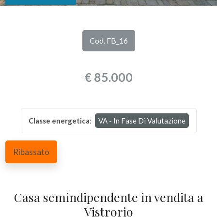
DI
Provincia
NOI
Cod. FB_16
Comune
I
€ 85.000
NOSTRI
SERVIZI
Classe energetica
:
VA - In Fase Di Valutazione
CONTATTI
Tipologia
-
Ribassato
multiscelta
Qualsiasi
Casa semindipendente in vendita a
Vistrorio
Residenziali