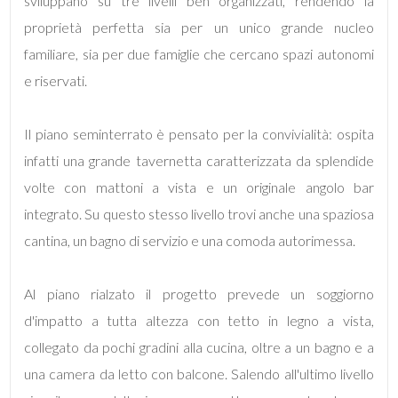
sviluppano su tre livelli ben organizzati, rendendo la
proprietà perfetta sia per un unico grande nucleo
4
familiare, sia per due famiglie che cercano spazi autonomi
e riservati.
5
Il piano seminterrato è pensato per la convivialità: ospita
5+
infatti una grande tavernetta caratterizzata da splendide
volte con mattoni a vista e un originale angolo bar
Bagni
integrato. Su questo stesso livello trovi anche una spaziosa
minimi
cantina, un bagno di servizio e una comoda autorimessa.
Qualsiasi
Al piano rialzato il progetto prevede un soggiorno
d'impatto a tutta altezza con tetto in legno a vista,
1
collegato da pochi gradini alla cucina, oltre a un bagno e a
una camera da letto con balcone. Salendo all'ultimo livello
2