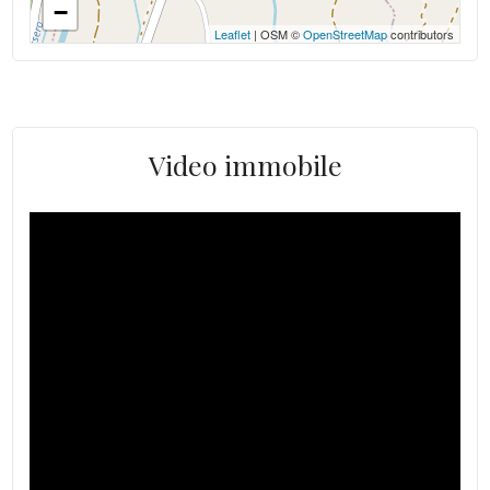
−
Leaflet
| OSM ©
OpenStreetMap
contributors
Video immobile