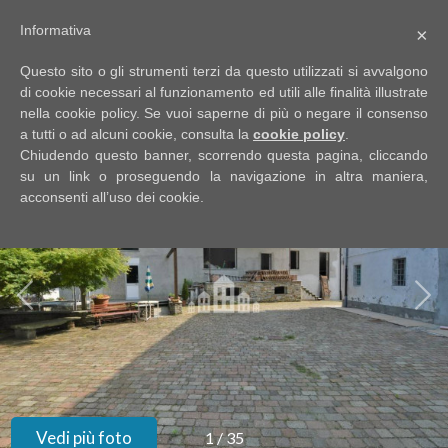
Informativa
×
Codice
IT
Questo sito o gli strumenti terzi da questo utilizzati si avvalgono
EN
di cookie necessari al funzionamento ed utili alle finalità illustrate
nella cookie policy. Se vuoi saperne di più o negare il consenso
a tutti o ad alcuni cookie, consulta la
cookie policy
.
Contratto
Chiudendo questo banner, scorrendo questa pagina, cliccando
HOME
su un link o proseguendo la navigazione in altra maniera,
acconsenti all’uso dei cookie.
Qualsiasi
CHI
SIAMO
Vendita
IMMOBILI
Affitto
SERVIZI
Scegli
dove
DICONO
Vedi più foto
1
/
35
cercare