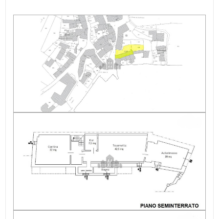
Appartamenti Totali: 1
Anno di costruzione: 2008
Esposizione: est-nord-ovest
Balconi: Presente
Giardino: Privato, 320 mq
Box: Singolo, 25 mq
Area esterna privata: Giardino
Fognatura: comunale
Raggiungibile in auto: Sì
Alimentazione acqua calda: Metano
Alimentazione gas cucina: Metano