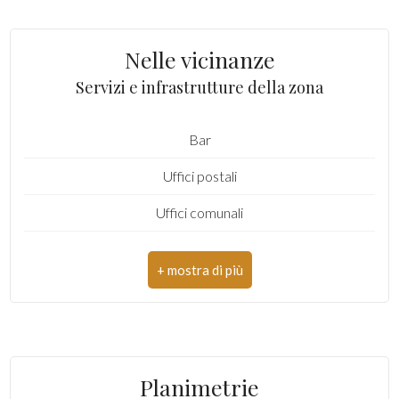
Totale mq: 250 mq
Nelle vicinanze
Camere: 3
Servizi e infrastrutture della zona
Bagni: 3
Bar
Locali: 6
Uffici postali
Stato conservazione: Grezzo
Uffici comunali
Numero posti auto scoperti: 2
Piano: Edificio
Piani totali: 2
Riscaldamento: Autonomo
Posto auto: Scoperto
Planimetrie
Infissi: no