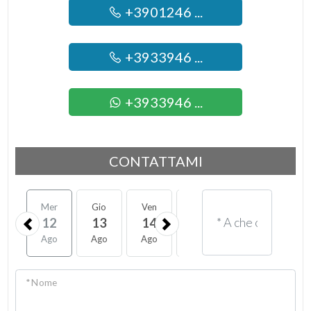
+3901246 ...
+3933946 ...
+3933946 ...
CONTATTAMI
Mer
Gio
Ven
Sab
Lun
Mar
12
13
14
15
17
18
Ago
Ago
Ago
Ago
Ago
Ago
* Nome