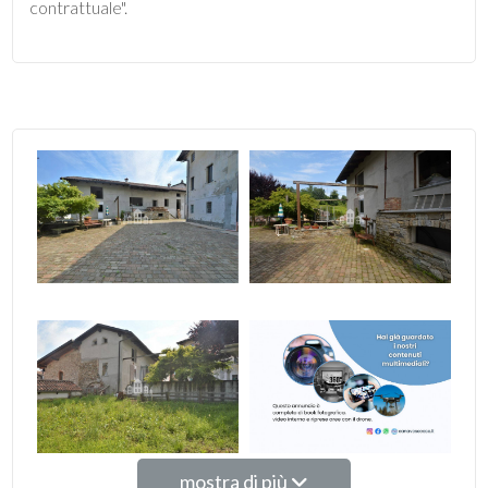
contrattuale".
Giardino
Posto auto/Box
Balcone/Terrazzo
Ascensore
Arredato
Nuova costruzione
Lusso
mostra di più