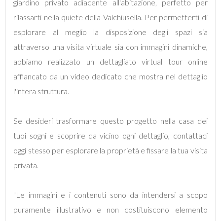
giardino privato adiacente all'abitazione, perfetto per
2
rilassarti nella quiete della Valchiusella. Per permetterti di
esplorare al meglio la disposizione degli spazi sia
3
attraverso una visita virtuale sia con immagini dinamiche,
abbiamo realizzato un dettagliato virtual tour online
4
affiancato da un video dedicato che mostra nel dettaglio
l'intera struttura.
5
Se desideri trasformare questo progetto nella casa dei
5+
tuoi sogni e scoprire da vicino ogni dettaglio, contattaci
oggi stesso per esplorare la proprietà e fissare la tua visita
Altre
privata.
opzioni
-
"Le immagini e i contenuti sono da intendersi a scopo
multiscelta
puramente illustrativo e non costituiscono elemento