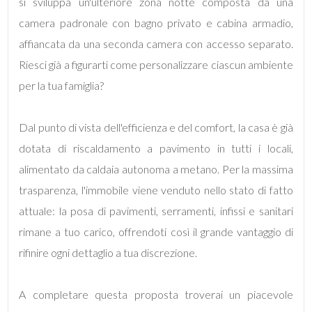
si sviluppa un'ulteriore zona notte composta da una
camera padronale con bagno privato e cabina armadio,
3
affiancata da una seconda camera con accesso separato.
Riesci già a figurarti come personalizzare ciascun ambiente
4
per la tua famiglia?
5
Dal punto di vista dell'efficienza e del comfort, la casa è già
5+
dotata di riscaldamento a pavimento in tutti i locali,
alimentato da caldaia autonoma a metano. Per la massima
trasparenza, l'immobile viene venduto nello stato di fatto
Camere
attuale: la posa di pavimenti, serramenti, infissi e sanitari
minime
rimane a tuo carico, offrendoti così il grande vantaggio di
rifinire ogni dettaglio a tua discrezione.
Qualsiasi
1
A completare questa proposta troverai un piacevole