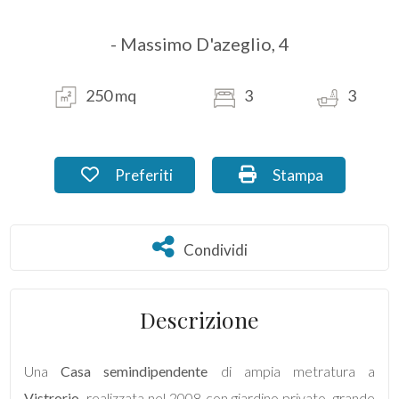
- Massimo D'azeglio, 4
Commerciali
Industriali
250 mq
3
3
Terreni
Preferiti: Cod. FB_16
Stampa: Cod. FB_1
Preferiti
Stampa
Prezzo
Condividi
Condividi
Descrizione
Una
Casa semindipendente
di ampia metratura a
Totale
Vistrorio
, realizzata nel 2008 con giardino privato, grande