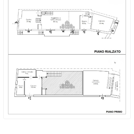
Indip su lati: 3 lati
Ristrutturazione: da completare
Stato del tetto: buono
Spese Riscaldamento/anno: autonomo
Spese Condominiali/anno: autonomo