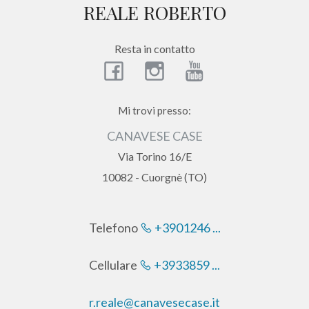
REALE ROBERTO
DI
Provincia
NOI
Resta in contatto
Comune
I
NOSTRI
Mi trovi presso:
CANAVESE CASE
SERVIZI
Via Torino 16/E
10082 - Cuorgnè (TO)
CONTATTI
Tipologia
-
multiscelta
Telefono
+3901246 ...
Qualsiasi
Cellulare
+3933859 ...
r.reale@canavesecase.it
Residenziali