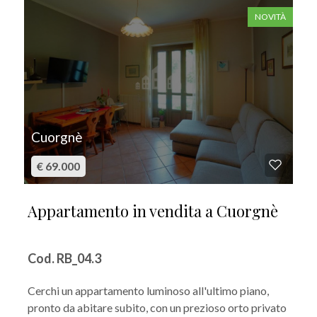
mq
NOVITÀ
Locali
Cuorgnè
minimi
€ 69.000
Qualsiasi
Appartamento in vendita a Cuorgnè
1
Cod. RB_04.3
2
Cerchi un appartamento luminoso all'ultimo piano,
pronto da abitare subito, con un prezioso orto privato
3