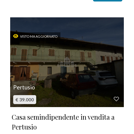
Giardino
Posto auto/Box
VISTO MA AGGIORNATO
Balcone/Terrazzo
Ascensore
Arredato
Pertusio
Nuova costruzione
€ 39.000
Lusso
Casa semindipendente in vendita a
Pertusio