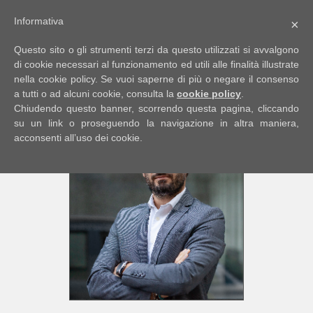
Informativa
×
Codice
IT
Questo sito o gli strumenti terzi da questo utilizzati si avvalgono
EN
di cookie necessari al funzionamento ed utili alle finalità illustrate
nella cookie policy. Se vuoi saperne di più o negare il consenso
a tutti o ad alcuni cookie, consulta la
cookie policy
.
Contratto
Chiudendo questo banner, scorrendo questa pagina, cliccando
HOME
su un link o proseguendo la navigazione in altra maniera,
acconsenti all’uso dei cookie.
Qualsiasi
CHI
SIAMO
Vendita
IMMOBILI
Affitto
SERVIZI
Scegli
dove
DICONO
cercare