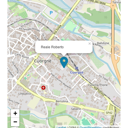
×
Reale Roberto
+
−
Leaflet
| OSM ©
OpenStreetMap
contributors