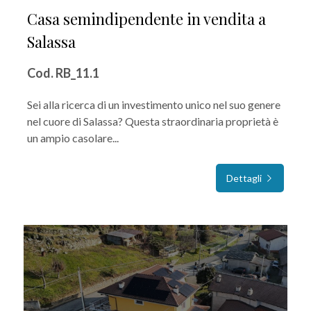
Casa semindipendente in vendita a
3
Salassa
4
Cod. RB_11.1
Sei alla ricerca di un investimento unico nel suo genere
5
nel cuore di Salassa? Questa straordinaria proprietà è
un ampio casolare...
5+
Dettagli
Camere
minime
Qualsiasi
1