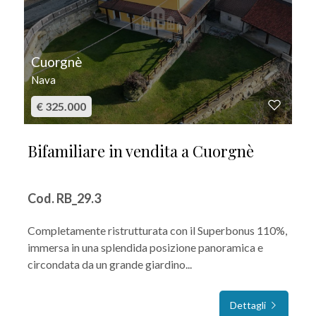
2
Cuorgnè
3
Nava
4
€ 325.000
5
Bifamiliare in vendita a Cuorgnè
5+
Cod. RB_29.3
Altre
Completamente ristrutturata con il Superbonus 110%,
immersa in una splendida posizione panoramica e
opzioni
circondata da un grande giardino...
-
multiscelta
Dettagli