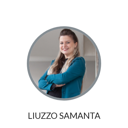
4
5
5+
Bagni
minimi
Qualsiasi
1
LIUZZO SAMANTA
2