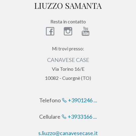
LIUZZO SAMANTA
DI
Provincia
NOI
Resta in contatto
Comune
I
NOSTRI
Mi trovi presso:
CANAVESE CASE
SERVIZI
Via Torino 16/E
10082 - Cuorgnè (TO)
CONTATTI
Tipologia
-
multiscelta
Telefono
+3901246 ...
Qualsiasi
Cellulare
+3933166 ...
s.liuzzo@canavesecase.it
Residenziali