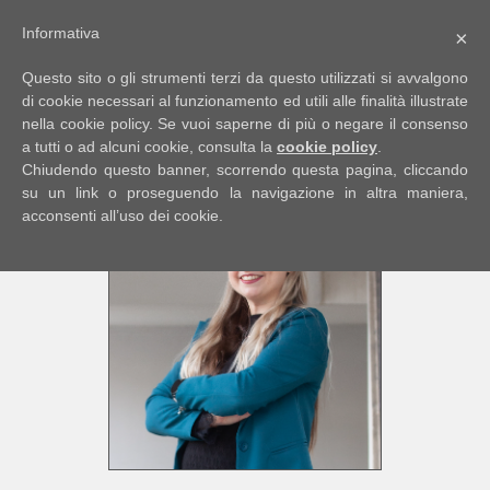
Informativa
×
Codice
IT
Questo sito o gli strumenti terzi da questo utilizzati si avvalgono
EN
di cookie necessari al funzionamento ed utili alle finalità illustrate
nella cookie policy. Se vuoi saperne di più o negare il consenso
a tutti o ad alcuni cookie, consulta la
cookie policy
.
Contratto
Chiudendo questo banner, scorrendo questa pagina, cliccando
HOME
su un link o proseguendo la navigazione in altra maniera,
acconsenti all’uso dei cookie.
Qualsiasi
CHI
SIAMO
Vendita
IMMOBILI
Affitto
SERVIZI
Scegli
dove
DICONO
cercare