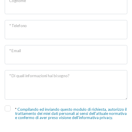
Cognome
2
3
* Telefono
4
* Email
5
5+
* Di quali informazioni hai bisogno?
Altre
opzioni
*
Compilando ed inviando questo modulo di richiesta, autorizzo il
-
trattamento dei miei dati personali ai sensi dell'attuale normativa
e confermo di aver preso visione dell'informativa privacy.
multiscelta