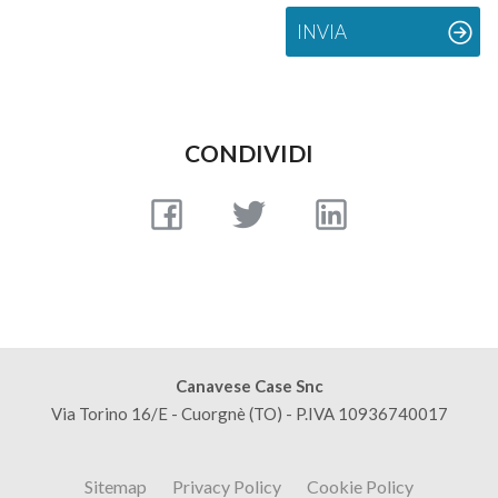
Giardino
INVIA
Posto auto/Box
Balcone/Terrazzo
CONDIVIDI
Ascensore
Arredato
Nuova costruzione
Canavese Case Snc
Lusso
Via Torino 16/E - Cuorgnè (TO) - P.IVA 10936740017
Sitemap
Privacy Policy
Cookie Policy