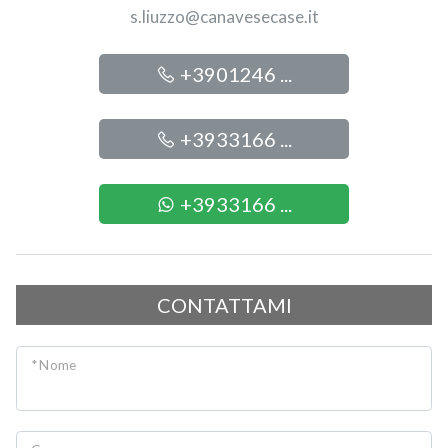
s.liuzzo@canavesecase.it
3
+3901246 ...
4
+3933166 ...
5
+3933166 ...
5+
Camere
CONTATTAMI
minime
Qualsiasi
* Nome
1