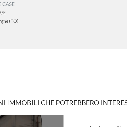
 CASE
6/E
rgnè (TO)
I IMMOBILI CHE POTREBBERO INTERE