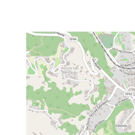
3
4
5
5+
Camere
minime
Qualsiasi
1