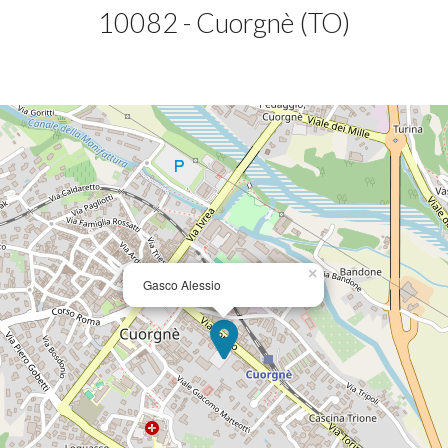
10082 - Cuorgnè (TO)
×
Gasco Alessio