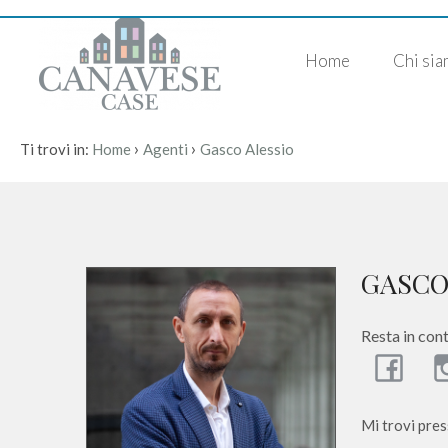
Codice
IT
Home
Chi si
EN
›
›
Ti trovi in:
Home
Agenti
Gasco Alessio
Contratto
HOME
Qualsiasi
CHI
SIAMO
Vendita
GASCO
IMMOBILI
Affitto
Resta in con
SERVIZI
Scegli
dove
Mi trovi pres
DICONO
cercare