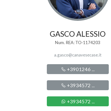
Giardino
Posto auto/Box
GASCO ALESSIO
Balcone/Terrazzo
Num. REA: TO-1174203
Ascensore
a.gasco@canavesecase.it
Arredato
+3901246 ...
Nuova costruzione
+3934572 ...
Lusso
+3934572 ...