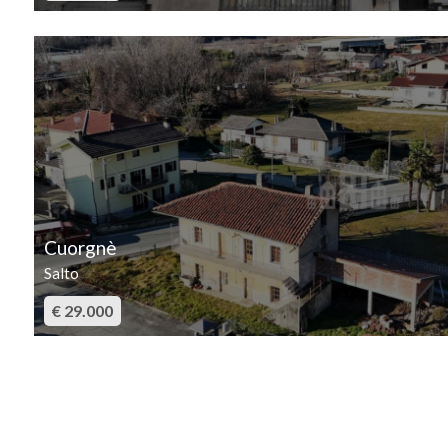
4
5
5+
Bagni
Cuorgnè
minimi
Salto
€ 29.000
Qualsiasi
1
2