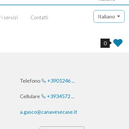
Italiano
ri servizi
Contatti
0
Telefono
+3901246 ...
Cellulare
+3934572 ...
a.gasco@canavesecase.it