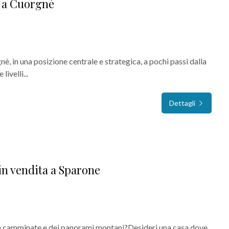
a a Cuorgnè
è, in una posizione centrale e strategica, a pochi passi dalla
ivelli...
Dettagli
in vendita a Sparone
lle camminate e dei panorami montani?Desideri una casa dove