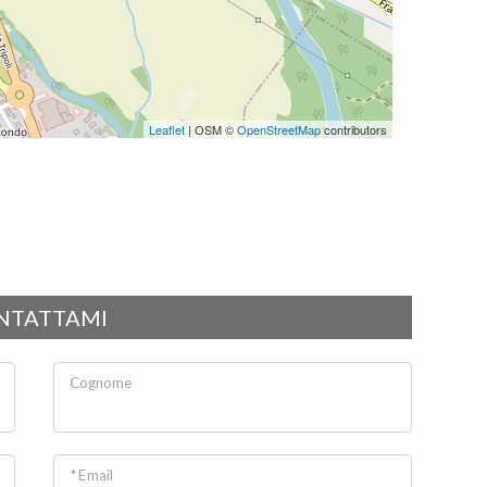
Leaflet
| OSM ©
OpenStreetMap
contributors
NTATTAMI
Cognome
* Email