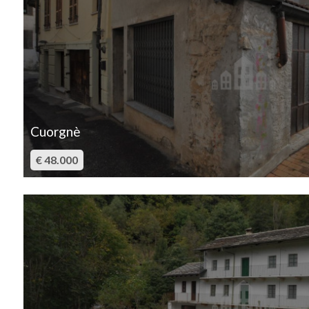
Commerciali
Industriali
Terreni
Cuorgnè
€ 48.000
Prezzo
Totale