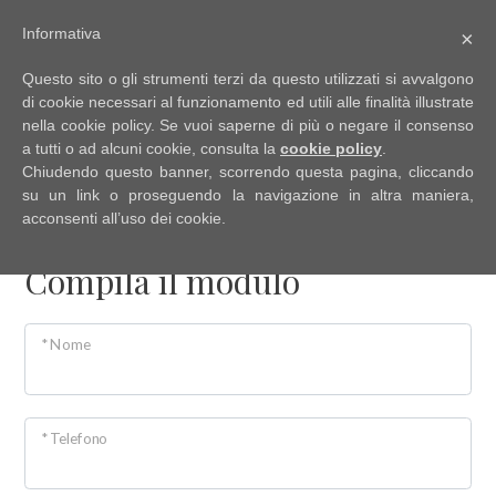
Informativa
×
Codice
IT
Questo sito o gli strumenti terzi da questo utilizzati si avvalgono
EN
di cookie necessari al funzionamento ed utili alle finalità illustrate
nella cookie policy. Se vuoi saperne di più o negare il consenso
a tutti o ad alcuni cookie, consulta la
cookie policy
.
Contratto
Chiudendo questo banner, scorrendo questa pagina, cliccando
HOME
VALUTA IMMOBILE
su un link o proseguendo la navigazione in altra maniera,
acconsenti all’uso dei cookie.
Qualsiasi
CHI
Compila il modulo
SIAMO
Vendita
* Nome
IMMOBILI
Affitto
SERVIZI
Scegli
* Telefono
dove
DICONO
cercare