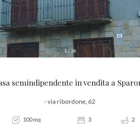
1
/
36
asa semindipendente in vendita a Sparo
- via ribordone, 62
100 mq
3
2