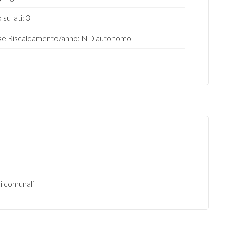
 su lati: 3
se Riscaldamento/anno: ND autonomo
ci comunali