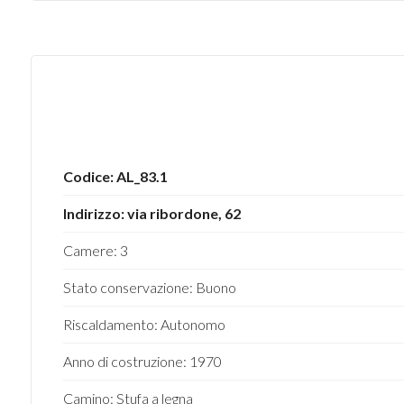
4
5
5+
Codice: AL_83.1
Bagni
Indirizzo: via ribordone, 62
minimi
Camere: 3
Qualsiasi
Stato conservazione: Buono
Riscaldamento: Autonomo
1
Anno di costruzione: 1970
2
Camino: Stufa a legna