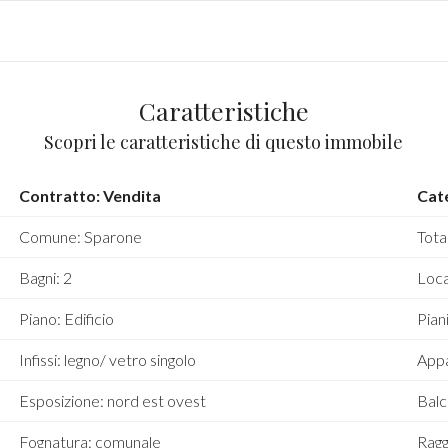
Caratteristiche
Scopri le caratteristiche di questo immobile
Contratto: Vendita
Cat
Comune: Sparone
Tota
Bagni: 2
Local
Piano: Edificio
Piani
Infissi: legno/ vetro singolo
Appa
Esposizione: nord est ovest
Balc
Fognatura: comunale
Raggi