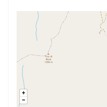
Giardino
Posto auto/Box
Balcone/Terrazzo
Ascensore
Arredato
Nuova costruzione
Lusso
+
−