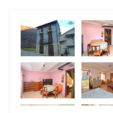
mq
Locali
minimi
Qualsiasi
1
2
3