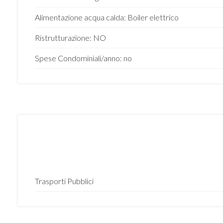
Alimentazione acqua calda: Boiler elettrico
3
Ristrutturazione: NO
4
Spese Condominiali/anno: no
5
5+
Camere
minime
Qualsiasi
Trasporti Pubblici
1