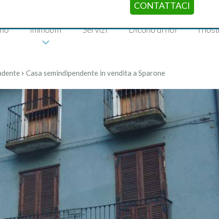
CONTATTACI
amo
Immobili
Servizi
Dicono di noi
I nost
›
ndente
Casa semindipendente in vendita a Sparone