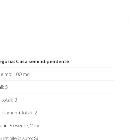
egoria: Casa semindipendente
le mq: 100 mq
i: 5
 totali: 3
rtamenti Totali: 2
oni: Presente, 2 mq
ungibile in auto: Sì