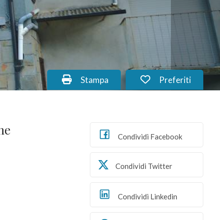
Stampa: Cod. AL_83.1
Preferiti: Cod. A
Stampa
Preferiti
ne
Condividi Facebook
Condividi Twitter
Condividi Linkedin