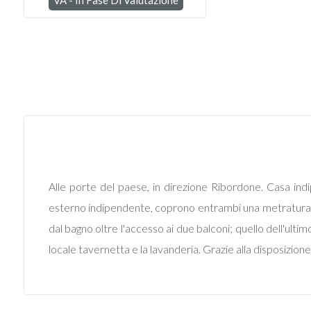
VA - In Fase Di Valutazione
Commerciali
Industriali
Terreni
Prezzo
Alle porte del paese, in direzione Ribordone. Casa ind
esterno indipendente, coprono entrambi una metratura di
dal bagno oltre l'accesso ai due balconi; quello dell'ult
locale tavernetta e la lavanderia. Grazie alla disposizione
Totale