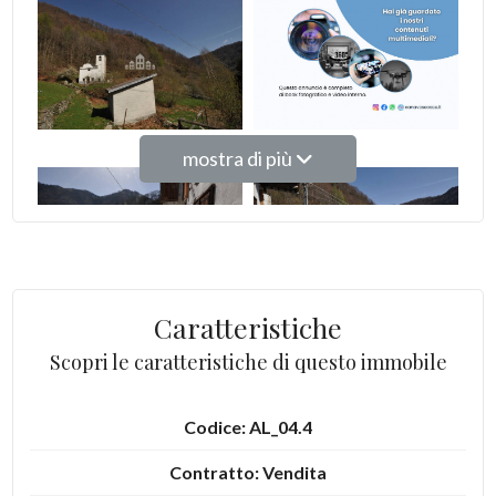
2
3
mostra di più
4
5
5+
Caratteristiche
Scopri le caratteristiche di questo immobile
Altre
opzioni
-
Codice: AL_04.4
multiscelta
Contratto: Vendita