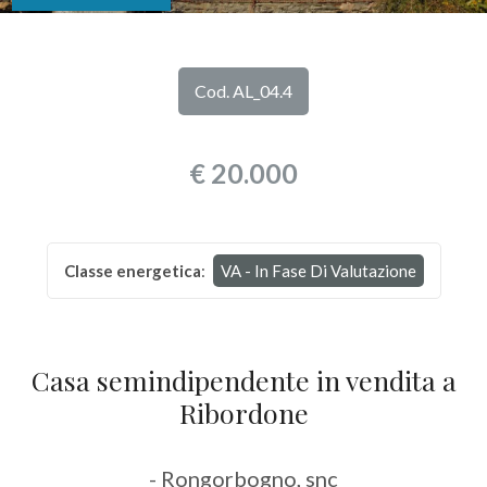
DI
Provincia
NOI
Cod. AL_04.4
Comune
I
€ 20.000
NOSTRI
SERVIZI
Classe energetica
:
VA - In Fase Di Valutazione
CONTATTI
Tipologia
-
multiscelta
Casa semindipendente in vendita a
Ribordone
Qualsiasi
- Rongorbogno, snc
Residenziali