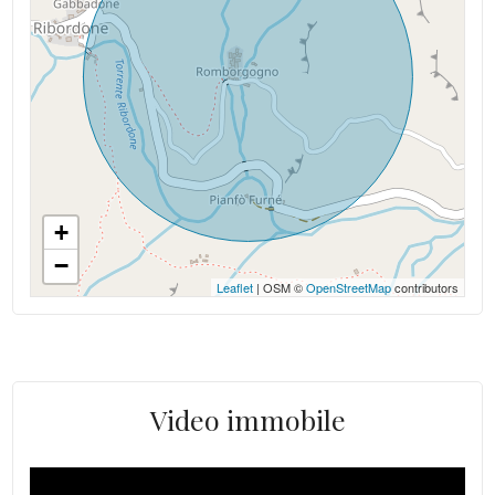
+
−
Leaflet
| OSM ©
OpenStreetMap
contributors
Video immobile