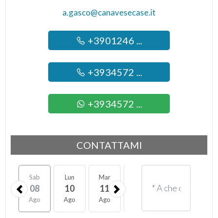
a.gasco@canavesecase.it
+3901246 ...
+3934572 ...
+3934572 ...
CONTATTAMI
Sab
Lun
Mar
Mer
Gio
Ven
08
10
11
12
13
14
Ago
Ago
Ago
Ago
Ago
Ago