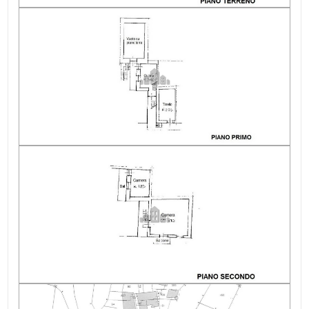
Riscaldamento: Autonomo
Infissi: legno/vetro singolo
Appartamenti Totali: 1
Anno di costruzione: 1950
Esposizione: Doppia: sud e ovest
Balconi: Presente, 6 mq
Giardino: Privato
Camino: Stufa a legna
Area esterna privata: Giardino
Fognatura: Fossa bio
Alimentazione acqua calda: Boiler elettrico