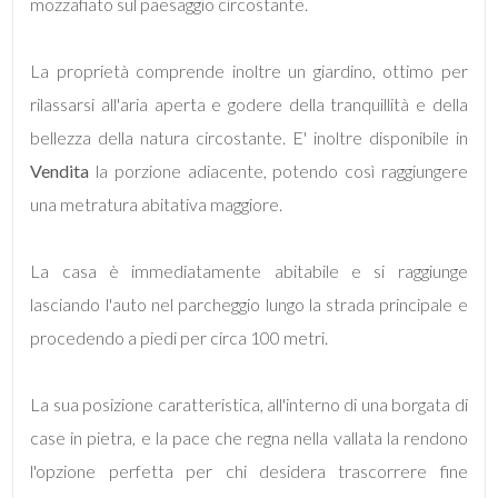
mozzafiato sul paesaggio circostante.
4
La proprietà comprende inoltre un giardino, ottimo per
rilassarsi all'aria aperta e godere della tranquillità e della
5
bellezza della natura circostante. E' inoltre disponibile in
Vendita
la porzione adiacente, potendo così raggiungere
5+
una metratura abitativa maggiore.
Bagni
La casa è immediatamente abitabile e si raggiunge
minimi
lasciando l'auto nel parcheggio lungo la strada principale e
procedendo a piedi per circa 100 metri.
Qualsiasi
La sua posizione caratteristica, all'interno di una borgata di
1
case in pietra, e la pace che regna nella vallata la rendono
l'opzione perfetta per chi desidera trascorrere fine
2