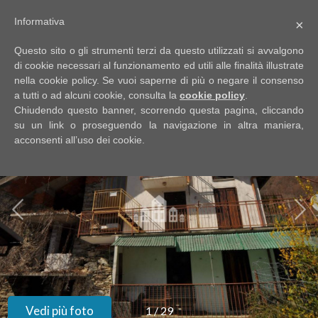
Informativa
×
Codice
IT
Questo sito o gli strumenti terzi da questo utilizzati si avvalgono
EN
di cookie necessari al funzionamento ed utili alle finalità illustrate
nella cookie policy. Se vuoi saperne di più o negare il consenso
a tutti o ad alcuni cookie, consulta la
cookie policy
.
Contratto
Chiudendo questo banner, scorrendo questa pagina, cliccando
HOME
su un link o proseguendo la navigazione in altra maniera,
acconsenti all’uso dei cookie.
Qualsiasi
CHI
SIAMO
Vendita
IMMOBILI
Affitto
SERVIZI
Scegli
dove
DICONO
Vedi più foto
1
/
29
cercare