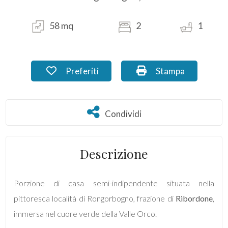
Commerciali
58 mq
2
1
Industriali
Preferiti: Cod. AL_04.4
Stampa: Cod. AL_0
Preferiti
Stampa
Terreni
Condividi
Condividi
Prezzo
Descrizione
Porzione di casa semi-indipendente situata nella
pittoresca località di Rongorbogno, frazione di
Ribordone
,
immersa nel cuore verde della Valle Orco.
Totale