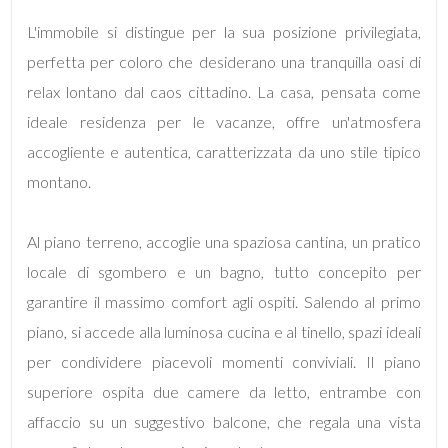
mq
L'immobile si distingue per la sua posizione privilegiata,
perfetta per coloro che desiderano una tranquilla oasi di
relax lontano dal caos cittadino. La casa, pensata come
ideale residenza per le vacanze, offre un'atmosfera
accogliente e autentica, caratterizzata da uno stile tipico
montano.
Locali
minimi
Al piano terreno, accoglie una spaziosa cantina, un pratico
locale di sgombero e un bagno, tutto concepito per
Qualsiasi
garantire il massimo comfort agli ospiti. Salendo al primo
1
piano, si accede alla luminosa cucina e al tinello, spazi ideali
per condividere piacevoli momenti conviviali. Il piano
2
superiore ospita due camere da letto, entrambe con
affaccio su un suggestivo balcone, che regala una vista
3