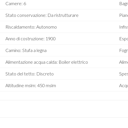
Camere: 6
Bagn
Stato conservazione: Da ristrutturare
Pian
Riscaldamento: Autonomo
Infis
Anno di costruzione: 1900
Espo
Camino: Stufa a legna
Fogn
Alimentazione acqua calda: Boiler elettrico
Alim
Stato del tetto: Discreto
Spe
Altitudine mslm: 450 mslm
Acqu