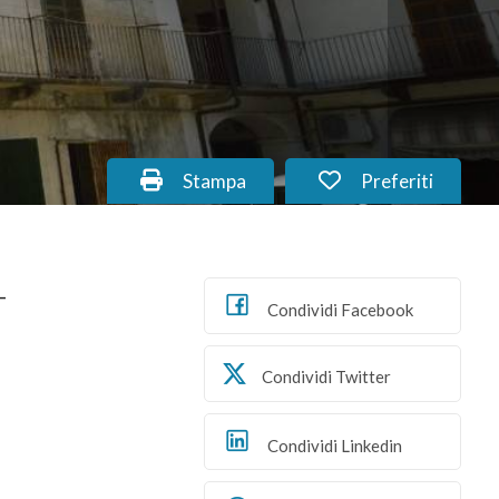
Stampa: Cod. AN_34.6
Preferiti: Cod. 
Stampa
Preferiti
-
Condividi Facebook
Condividi Twitter
Condividi Linkedin