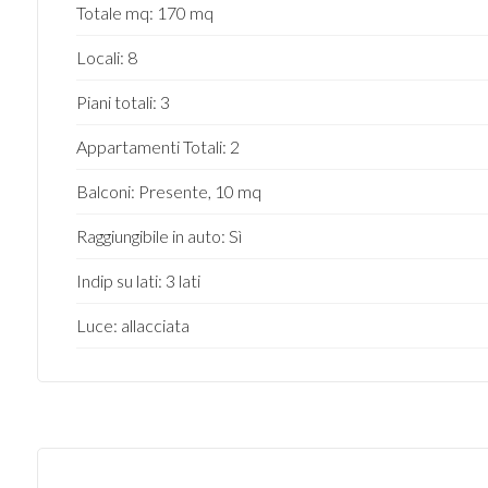
Totale mq: 170 mq
2
Locali: 8
3
Piani totali: 3
Appartamenti Totali: 2
4
Balconi: Presente, 10 mq
5
Raggiungibile in auto: Sì
5+
Indip su lati: 3 lati
Luce: allacciata
Altre
opzioni
-
multiscelta