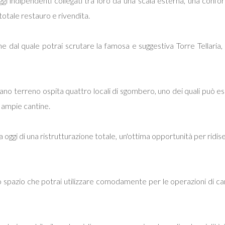
 indipendenti collegati tra loro da una scala esterna, una confor
totale restauro e rivendita.
e dal quale potrai scrutare la famosa e suggestiva Torre Tellaria,
 il piano terreno ospita quattro locali di sgombero, uno dei quali può
 ampie cantine.
 oggi di una ristrutturazione totale, un'ottima opportunità per ridise
no spazio che potrai utilizzare comodamente per le operazioni di ca