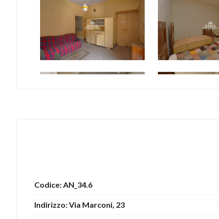
3
4
5
5+
Camere
minime
Qualsiasi
Codice: AN_34.6
Indirizzo: Via Marconi, 23
1