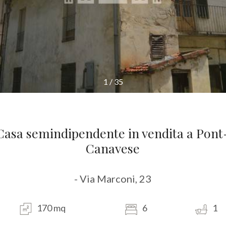
1
/
35
Casa semindipendente in vendita a Pont
Canavese
- Via Marconi, 23
170 mq
6
1