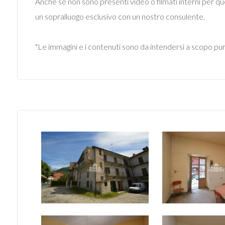
Anche se non sono presenti video o filmati interni per qu
un sopralluogo esclusivo con un nostro consulente.
4
"Le immagini e i contenuti sono da intendersi a scopo pu
5
5+
Bagni
minimi
Qualsiasi
1
2