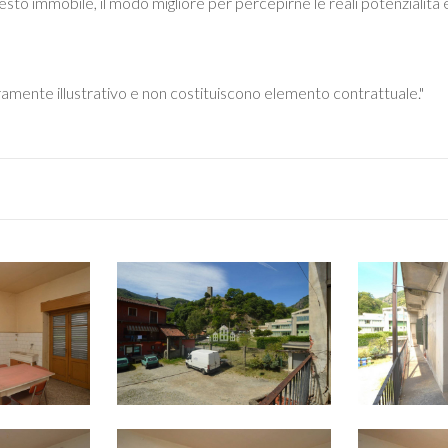
esto immobile, il modo migliore per percepirne le reali potenzialità 
ramente illustrativo e non costituiscono elemento contrattuale."