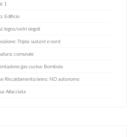
i: 1
o: Edificio
si: legno/vetri singoli
sizione: Tripla: sud,est e nord
atura: comunale
entazione gas cucina: Bombola
se Riscaldamento/anno: ND autonomo
a: Allacciata