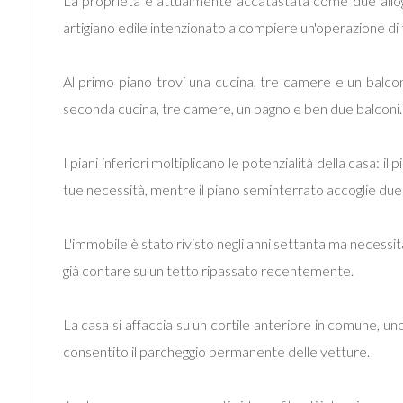
La proprietà è attualmente accatastata come due alloggi
mq
artigiano edile intenzionato a compiere un'operazione di 
Al primo piano trovi una cucina, tre camere e un balcon
seconda cucina, tre camere, un bagno e ben due balconi.
I piani inferiori moltiplicano le potenzialità della casa:
Locali
tue necessità, mentre il piano seminterrato accoglie due
minimi
L'immobile è stato rivisto negli anni settanta ma necessita
Qualsiasi
già contare su un tetto ripassato recentemente.
1
La casa si affaccia su un cortile anteriore in comune, u
2
consentito il parcheggio permanente delle vetture.
3