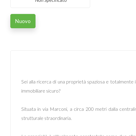
Non Specificato
Commerciali
Nuovo
Industriali
Terreni
Prezzo
Sei alla ricerca di una proprietà spaziosa e totalmente
immobiliare sicuro?
Situata in via Marconi, a circa 200 metri dalla centra
strutturale straordinaria.
Totale