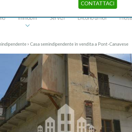
CONTATTACI
amo
Immobili
Servizi
Dicono di noi
I nost
›
mindipendente
Casa semindipendente in vendita a Pont-Canavese