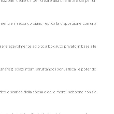
mazione ideale sia per creare una bifamiliare sia per un
 mentre il secondo piano replica la disposizione con una
 essere agevolmente adibito a box auto privato in base alle
gnare gli spazi interni sfruttando i bonus fiscali e potendo
rico e scarico della spesa o delle merci, sebbene non sia