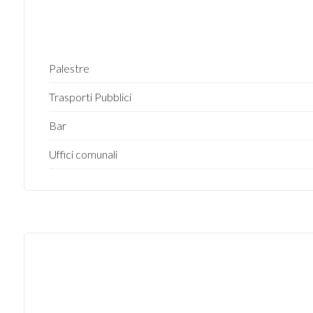
Giardino
Posto auto/Box
Palestre
Balcone/Terrazzo
Trasporti Pubblici
Bar
Ascensore
Uffici comunali
Arredato
Nuova costruzione
Lusso